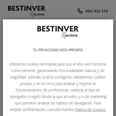
900 922 276
¿CÓMO INVERTIR MIS
TU PRIVACIDAD NOS IMPORTA
AHORROS?
Utilizamos cookies necesarias para que el sitio web funcione
correctamente, garantizando funcionalidades básicas y de
seguridad. Además, si así lo configuras, utilizaremos cookies
En
BESTINVER
creemos que la forma de invertir tus
propias y de terceros para analizar y mejorar el
ahorros debe hacerse en función del
horizonte
funcionamiento; de preferencias, relativas al tipo de
temporal
, es decir, del tiempo que puedes tener el
navegador o región desde la que accedes; y/o de marketing
dinero invertido.
que permiten analizar los hábitos de navegación. Para
ampliar la información, consulta nuestra
Política de Cookies.