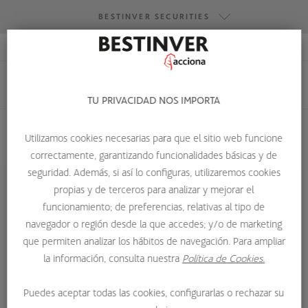
BESTINVER SECURITIES
ACCESO RESEARCH
BESTINVER GESTIÓN
BESTINVER SECURITIES
TU PRIVACIDAD NOS IMPORTA
BESTINVER ACTIVOS INMOBILIARIOS
Utilizamos cookies necesarias para que el sitio web funcione
correctamente, garantizando funcionalidades básicas y de
HOME
QUIENES SOMOS
EQUIPO
ALBERTO ARTACHO
seguridad. Además, si así lo configuras, utilizaremos cookies
propias y de terceros para analizar y mejorar el
funcionamiento; de preferencias, relativas al tipo de
navegador o región desde la que accedes; y/o de marketing
que permiten analizar los hábitos de navegación. Para ampliar
la información, consulta nuestra
Política de Cookies.
Puedes aceptar todas las cookies, configurarlas o rechazar su