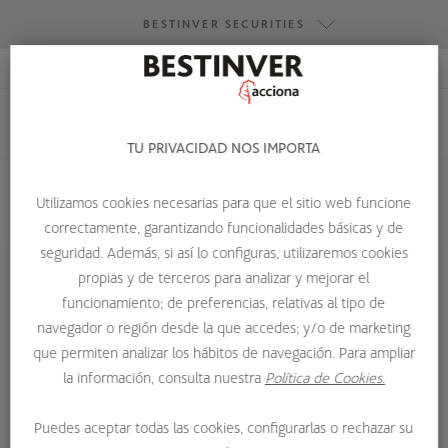
BESTINVER SECURITIES
ACCESO RESEARCH
BESTINVER GESTIÓN
BESTINVER SECURITIES
TU PRIVACIDAD NOS IMPORTA
BESTINVER ACTIVOS INMOBILIARIOS
Utilizamos cookies necesarias para que el sitio web funcione
correctamente, garantizando funcionalidades básicas y de
HOME
QUIENES SOMOS
EQUIPO
DANIEL RODRÍGUEZ
seguridad. Además, si así lo configuras, utilizaremos cookies
propias y de terceros para analizar y mejorar el
funcionamiento; de preferencias, relativas al tipo de
navegador o región desde la que accedes; y/o de marketing
que permiten analizar los hábitos de navegación. Para ampliar
la información, consulta nuestra
Política de Cookies.
Puedes aceptar todas las cookies, configurarlas o rechazar su