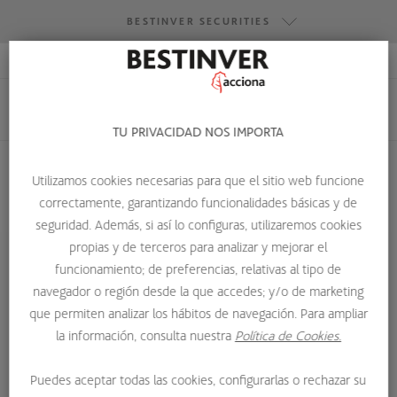
BESTINVER SECURITIES
ACCESO RESEARCH
BESTINVER GESTIÓN
BESTINVER SECURITIES
TU PRIVACIDAD NOS IMPORTA
BESTINVER ACTIVOS INMOBILIARIOS
Utilizamos cookies necesarias para que el sitio web funcione
correctamente, garantizando funcionalidades básicas y de
HOME
QUIENES SOMOS
EQUIPO
seguridad. Además, si así lo configuras, utilizaremos cookies
GONZALO GARCÍA BENAVIDES
propias y de terceros para analizar y mejorar el
funcionamiento; de preferencias, relativas al tipo de
navegador o región desde la que accedes; y/o de marketing
que permiten analizar los hábitos de navegación. Para ampliar
la información, consulta nuestra
Política de Cookies.
Puedes aceptar todas las cookies, configurarlas o rechazar su