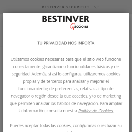
BESTINVER SECURITIES
ACCESO RESEARCH
BESTINVER GESTIÓN
BESTINVER SECURITIES
TU PRIVACIDAD NOS IMPORTA
BESTINVER ACTIVOS INMOBILIARIOS
Utilizamos cookies necesarias para que el sitio web funcione
correctamente, garantizando funcionalidades básicas y de
HOME
QUIENES SOMOS
EQUIPO
YAGO VALDERRAMA
seguridad. Además, si así lo configuras, utilizaremos cookies
propias y de terceros para analizar y mejorar el
funcionamiento; de preferencias, relativas al tipo de
navegador o región desde la que accedes; y/o de marketing
que permiten analizar los hábitos de navegación. Para ampliar
la información, consulta nuestra
Política de Cookies.
Puedes aceptar todas las cookies, configurarlas o rechazar su