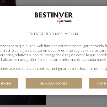
Miguel es Corporate Finance 
en febrero de 2025 como beca
equipo de M&A y Valoraciones
TU PRIVACIDAD NOS IMPORTA
Debt de Santander CIB, en el 
Equity Everwood Capital enfoc
sarias para que el sitio web funcione correctamente, garantizando f
asesoramiento patrimonial en
 si así lo configuras, utilizaremos cookies propias y de terceros para
erencias, relativas al tipo de navegador o región desde la que acced
Dirección de Empresas por la 
s hábitos de navegación. Para ampliar la información, consulta nuest
VISITAR PERFIL DE LINKED
uedes aceptar todas las cookies, configurarlas o rechazar su uso abaj
ERENCIAS
RECHAZAR COOKIES
ACEPTA