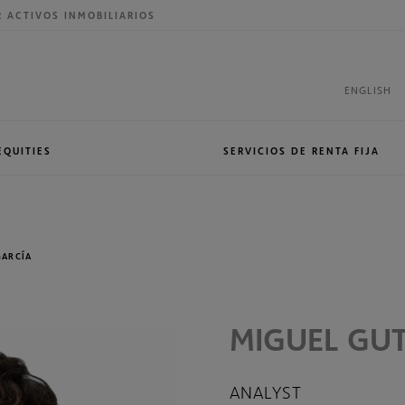
R ACTIVOS INMOBILIARIOS
ENGLISH
EQUITIES
SERVICIOS DE RENTA FIJA
NVER
Presencia internacional
Sales&Trading
GARCÍA
MIGUEL GUT
ANALYST