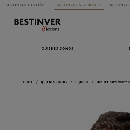
BESTINVER GESTIÓN
BESTINVER SECURITIES
BESTINVE
QUIENES SOMOS
Historia
Análisis
Grupo BESTI
Ventas
HOME
QUIENES SOMOS
EQUIPO
MIGUEL GUTIÉRREZ 