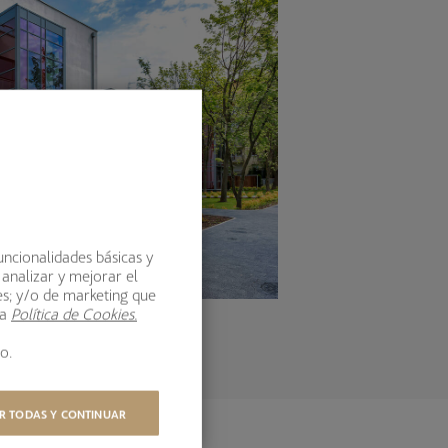
uncionalidades básicas y
 analizar y mejorar el
es; y/o de marketing que
ra
Política de Cookies.
o.
R TODAS Y CONTINUAR