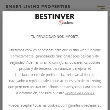
TU PRIVACIDAD NOS IMPORTA
Contacta con nosotros
Utilizamos cookies necesarias para que el sitio web funcione
correctamente, garantizando funcionalidades básicas y de
seguridad. Además, si así lo configuras, utilizaremos cookies
Para más información sobre
Smart Living Properties
ponte
propias y de terceros para analizar y mejorar el
en contacto con nosotros.
funcionamiento; de preferencias, relativas al tipo de
navegador o región desde la que accedes; y/o de marketing
Nuestro equipo está a tu disposición a través del email
que permiten analizar los hábitos de navegación. Para ampliar
contacto@smartlivingpropertiessocimi.com
o en el
la información, consulta nuestra
Política de Cookies.
teléfono
900 100 109
Puedes aceptar todas las cookies, configurarlas o rechazar su