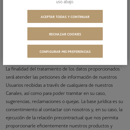
uso abajo.
Le informamos de que los datos personales que usted
ACEPTAR TODAS Y CONTINUAR
pueda proporcionar contactando con nosotros serán
tratados por SMART LIVING PROPERTIES SOCIMI, S.A., NIF:
RECHAZAR COOKIES
A-13677455, Dirección: Juan de Mena, número 8, planta 3,
28014 Madrid (España), como Responsable de los datos
CONFIGURAR MIS PREFERENCIAS
personales.
La finalidad del tratamiento de los datos proporcionados
será atender las peticiones de información de nuestros
Usuarios recibidas a través de cualquiera de nuestros
Canales, así como para poder tramitar en su caso,
sugerencias, reclamaciones o quejas. La base jurídica es su
consentimiento al contactar con nosotros y, en su caso, la
ejecución de la relación precontractual que nos permita
proporcionarle eficientemente nuestros productos y