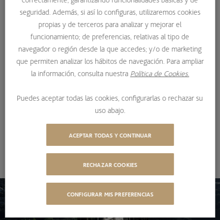
nuestra inversión en el sector de automoción europeo.
seguridad. Además, si así lo configuras, utilizaremos cookies
Hablábamos de una incipiente reactivación de la actividad
propias y de terceros para analizar y mejorar el
que, en nuestra opinión, representaba el comienzo de una
funcionamiento; de preferencias, relativas al tipo de
navegador o región desde la que accedes; y/o de marketing
tendencia positiva que podía extenderse durante varios
que permiten analizar los hábitos de navegación. Para ampliar
años. Unos meses después aquí estamos, con el sector en
la información, consulta nuestra
Política de Cookies.
positivo en lo que va de año después de haber estado
cayendo un 50% en los peores momentos de la
Puedes aceptar todas las cookies, configurarlas o rechazar su
pandemia. Pero, ¿y ahora qué?.
uso abajo.
23/12/2020
ACEPTAR TODAS Y CONTINUAR
COMPARTIR
DESCARGAR ARTÍCULO
RECHAZAR COOKIES
CONFIGURAR MIS PREFERENCIAS