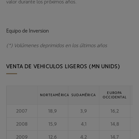
valor durante los próximos años.
Equipo de Inversión
(*) Volúmenes deprimidos en los últimos años
VENTA DE VEHÍCULOS LIGEROS (MN UNIDS)
EUROPA
EU
NORTEAMÉRICA
SUDAMÉRICA
OCCIDENTAL
2007
18,9
3,9
16,2
2008
15,9
4,1
14,8
2009
12,6
4,2
14,7