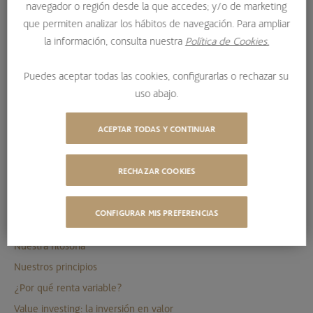
CONÓCENOS
navegador o región desde la que accedes; y/o de marketing
que permiten analizar los hábitos de navegación. Para ampliar
la información, consulta nuestra
Política de Cookies.
SOBRE NOSOTROS
Puedes aceptar todas las cookies, configurarlas o rechazar su
BESTINVER
uso abajo.
Más de 35 años creando valor
BESTINVER en los medios
ACEPTAR TODAS Y CONTINUAR
Comunicados y anuncios
Trabaja con nosotros
RECHAZAR COOKIES
8 consejos de ciberseguridad
CONFIGURAR MIS PREFERENCIAS
FILOSOFÍA DE INVERSIÓN
Nuestra filosofía
Nuestros principios
¿Por qué renta variable?
Value investing: la inversión en valor