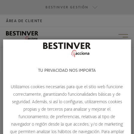
BESTINVER GESTIÓN
ÁREA DE CLIENTE
HAZTE INVERSOR
BESTINVER GESTIÓN
BESTINVER SECURITIES
BESTINVER ACTIVOS INMOBILIARIOS
TU PRIVACIDAD NOS IMPORTA
HOME
CHARLIE MUNGER: EL INVERSOR COMPLETO
Utilizamos cookies necesarias para que el sitio web funcione
CHARLIE MUNGER: EL
correctamente, garantizando funcionalidades básicas y de
INVERSOR COMPLETO
seguridad. Además, si así lo configuras, utilizaremos cookies
propias y de terceros para analizar y mejorar el
Charlie Munger: El inversor completo presenta la filosofía
funcionamiento; de preferencias, relativas al tipo de
de inversión y pensamiento de Charlie Munger, el socio de
navegador o región desde la que accedes; y/o de marketing
Warren Buffett. El libro presenta un enfoque que va más
que permiten analizar los hábitos de navegación. Para ampliar