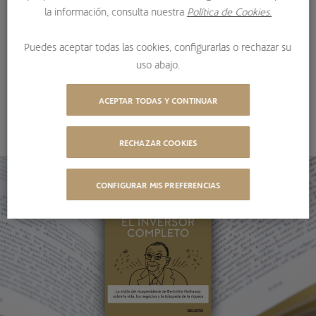
la información, consulta nuestra
Política de Cookies.
allá de las finanzas tradicionales, basado en la
construcción de una mentalidad racional y multidisciplinar
Puedes aceptar todas las cookies, configurarlas o rechazar su
para tomar mejores decisiones.
uso abajo.
02/07/2026
ACEPTAR TODAS Y CONTINUAR
COMPARTIR
RECHAZAR COOKIES
CONFIGURAR MIS PREFERENCIAS