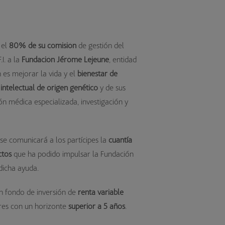
 el
80% de su comisión
de gestión del
.I. a la
Fundación Jérôme Lejeune
, entidad
n es mejorar la vida y el
bienestar de
intelectual
de origen genético
y de sus
ión médica especializada, investigación y
se comunicará a los partícipes la
cuantía
ctos
que ha podido impulsar la Fundación
dicha ayuda.
 un fondo de inversión de
renta variable
ores con un horizonte
superior a 5 años
.