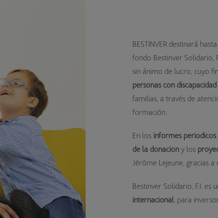
BESTINVER destinará hasta
fondo Bestinver Solidario, F
sin ánimo de lucro, cuyo fi
personas con discapacidad 
familias, a través de atenc
formación.
En los
informes periódicos
de la donación
y los
proye
Jérôme Lejeune, gracias a 
Bestinver Solidario, F.I. es
internacional
, para invers