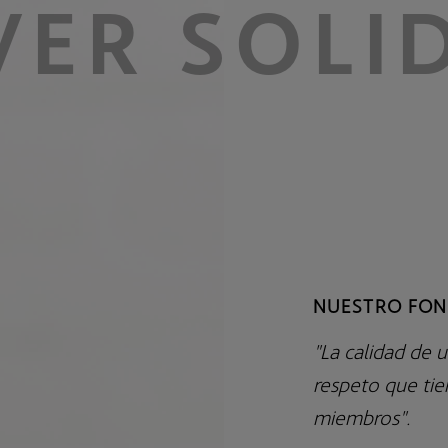
VER SOLI
SICAV Luxemburguesas
Fondos de Pensiones de Empleo
NUESTRO FON
"La calidad de u
respeto que tie
miembros".