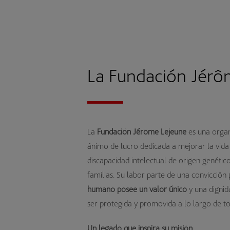
La Fundación Jérô
La
Fundación Jérôme Lejeune
es una organ
ánimo de lucro dedicada a mejorar la vid
discapacidad intelectual de origen genéti
familias. Su labor parte de una convicción
humano posee un valor único
y una dignid
ser protegida y promovida a lo largo de to
Un legado que inspira su misión