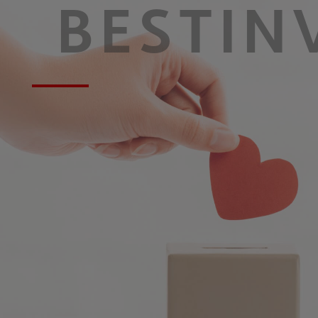
BESTIN
Bestinver Latam, F.I.
Bestinver Solidario, F.I.