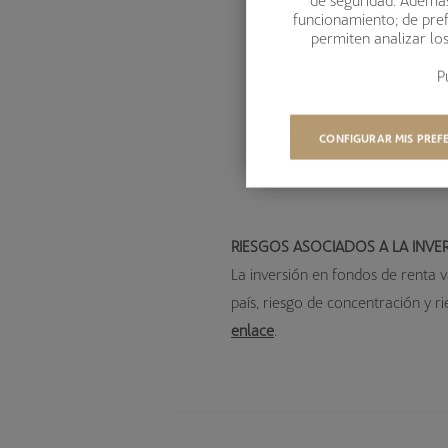
funcionamiento; de pref
permiten analizar lo
P
CONFIGURAR MIS PREF
RIESGOS ASOCIADOS A LA INVE
La inversión en fondos de renta v
país, riesgo de concentración y r
enlace
.