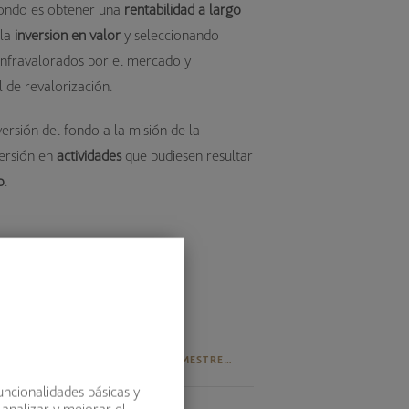
 fondo es obtener una
rentabilidad a largo
 la
inversión en valor
y seleccionando
infravalorados por el mercado y
 de revalorización.
versión del fondo a la misión de la
versión en
actividades
que pudiesen resultar
o
.
ENTALES
INFORME 1º SEMESTRE 2026
uncionalidades básicas y
 analizar y mejorar el