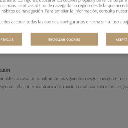
FOLLETO
erencias, relativas al tipo de navegador o región desde la que acced
s hábitos de navegación. Para ampliar la información, consulta nuest
REGLAMENTO D
uedes aceptar todas las cookies, configurarlas o rechazar su uso abaj
CUENTAS ANUAL
ERENCIAS
RECHAZAR COOKIES
ACEPTA
RSIÓN
ariable conlleva principalmente los siguientes riesgos: riesgo de merc
iesgo de inflación. Encontrará información detallada sobre los riesgos 