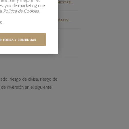
INFORME 2º SEMESTRE 2025
es; y/o de marketing que
ra
Política de Cookies.
EL FONDO
VALORES LIQUIDATIVOS
o.
ES 2025
R TODAS Y CONTINUAR
ado, riesgo de divisa, riesgo de
de inversión en el siguiente