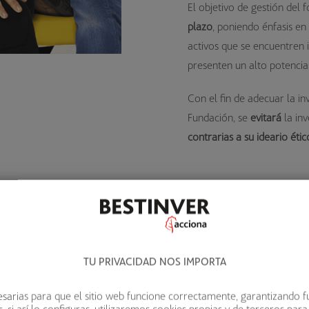
El objetivo de gestión del
plazo
, poniendo énfasis en
activos que se encuentren 
presenten un alto potencial
Con el fin de adecuar la in
Fundación, se
evitará
la in
contrarias a su ideario étic
DOCUMENTACIÓN
TU PRIVACIDAD NOS IMPORTA
DATOS FUNDAM
sarias para que el sitio web funcione correctamente, garantizando f
 si así lo configuras, utilizaremos cookies propias y de terceros para