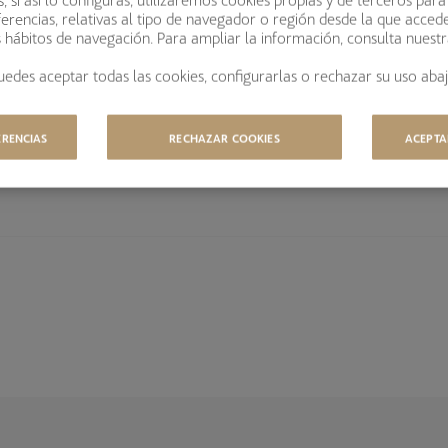
zan rentabilidades futuras.
erencias, relativas al tipo de navegador o región desde la que acced
s hábitos de navegación. Para ampliar la información, consulta nuest
RSIÓN
uedes aceptar todas las cookies, configurarlas o rechazar su uso abaj
ja conlleva principalmente los siguientes riesgos: riesgo de tipos de in
esgo de valoración, riesgo de divisa, riesgo de concentración, riesgo 
ERENCIAS
RECHAZAR COOKIES
ACEPTA
formación detallada sobre los riesgos de inversión en el siguiente
en