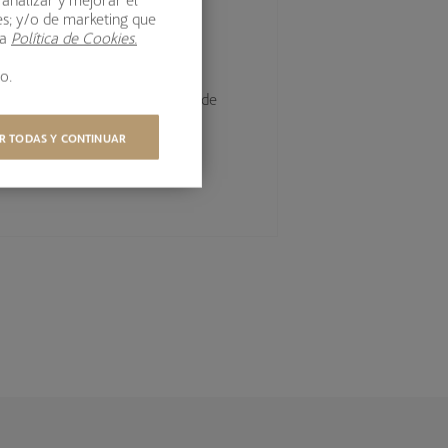
es; y/o de marketing que
ra
Política de Cookies.
o.
terés, riesgo de crédito, riesgo de
de país, riesgo de inflación y
R TODAS Y CONTINUAR
lace
.