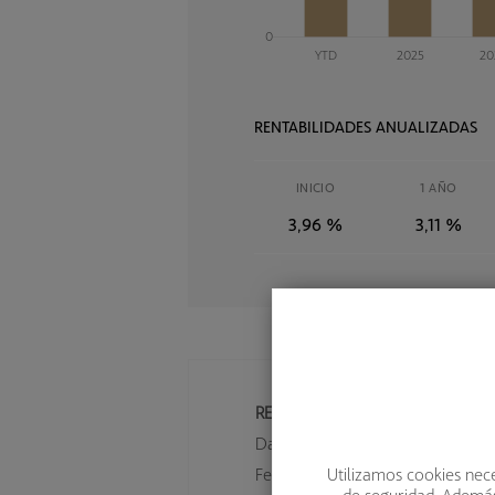
RENTABILIDADES ANUALIZADAS
INICIO
1 AÑO
3,96 %
3,11 %
RENTABILIDAD
Datos a fecha 6/8/2026
Utilizamos cookies nece
Fecha inicio del fondo: 03/07/20
de seguridad. Además,