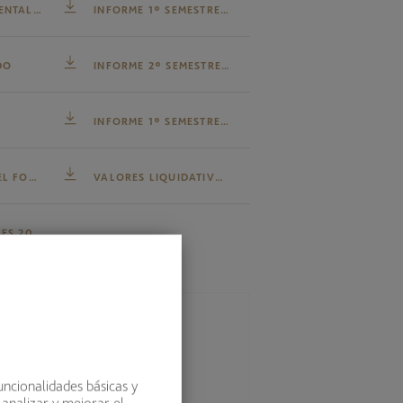
ENTALES
INFORME 1º SEMESTRE 2026
DO
INFORME 2º SEMESTRE 2025
INFORME 1º SEMESTRE 2025
EL FONDO
VALORES LIQUIDATIVOS
ES 2025
uncionalidades básicas y
scontados gastos y comisiones.
 analizar y mejorar el