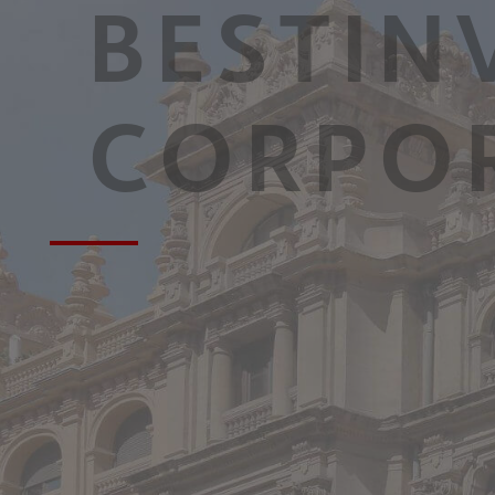
BESTIN
Bestinver Latam, F.I.
Bestinver Solidario, F.I.
CORPO