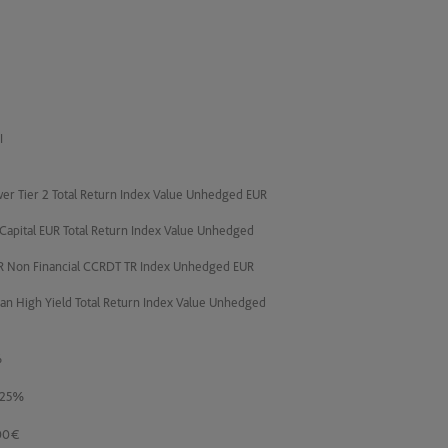
I
er Tier 2 Total Return Index Value Unhedged EUR
Capital EUR Total Return Index Value Unhedged
R Non Financial CCRDT TR Index Unhedged EUR
n High Yield Total Return Index Value Unhedged
%
625%
00€