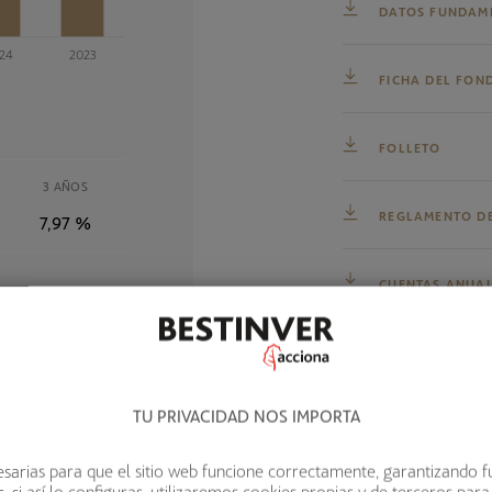
DATOS FUNDAM
FICHA DEL FON
FOLLETO
3 AÑOS
REGLAMENTO D
7,97 %
CUENTAS ANUAL
TU PRIVACIDAD NOS IMPORTA
sarias para que el sitio web funcione correctamente, garantizando f
20. Todas las rentabilidades están expresadas en términos netos, de
 si así lo configuras, utilizaremos cookies propias y de terceros para