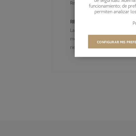
Rentabilidades pasadas no garanti
funcionamiento; de pref
permiten analizar lo
RIESGOS ASOCIADOS A LA INVE
P
La inversión en fondos de renta fi
mercado, riesgo de contraparte, ri
CONFIGURAR MIS PREF
riesgo de derivado. Encontrará in