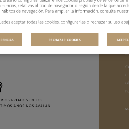
erencias, relativas al tipo de navegador o región desde la que acced
s hábitos de navegación. Para ampliar la información, consulta nuest
uedes aceptar todas las cookies, configurarlas o rechazar su uso abaj
B
I
ERENCIAS
RECHAZAR COOKIES
ACEPTA
I
ESTIONAMOS 8.320 MILLONES
E EUROS
C
e
o
nu
ARIOS PREMIOS EN LOS
LTIMOS AÑOS NOS AVALAN
S