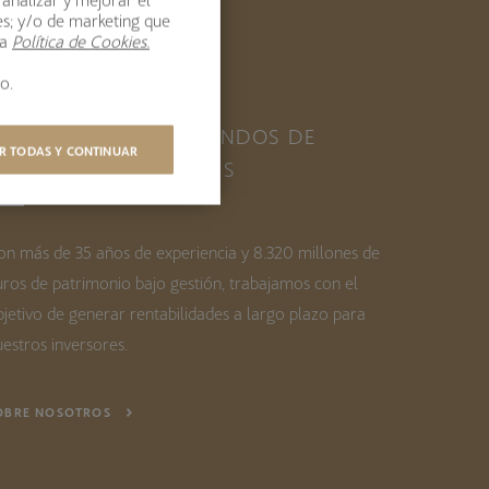
es; y/o de marketing que
ra
Política de Cookies.
o.
ESTINVER, GESTORA
NDEPENDIENTE DE FONDOS DE
R TODAS Y CONTINUAR
NVERSIÓN Y PENSIONES
on más de 35 años de experiencia y 8.320 millones de
uros de patrimonio bajo gestión, trabajamos con el
bjetivo de generar rentabilidades a largo plazo para
estros inversores.
OBRE NOSOTROS