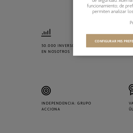
funcionamiento; de pref
permiten analizar lo
P
CONFIGURAR MIS PREF
50.000 INVERSORES CONFÍAN
G
EN NOSOTROS
D
INDEPENDENCIA: GRUPO
V
ACCIONA
Ú