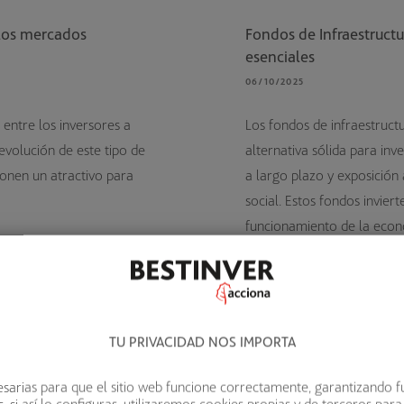
 los mercados
Fondos de Infraestructur
esenciales
06/10/2025
 entre los inversores a
Los fondos de infraestruc
a evolución de este tipo de
alternativa sólida para inv
onen un atractivo para
a largo plazo y exposición
social. Estos fondos invier
funcionamiento de la econ
telecomunicaciones.
TU PRIVACIDAD NOS IMPORTA
sarias para que el sitio web funcione correctamente, garantizando f
 si así lo configuras, utilizaremos cookies propias y de terceros para