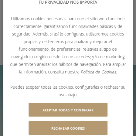
TU PRIVACIDAD NOS IMPORTA
cuestiones tan relevantes como el empleo de información
valiosa, la gestión de riesgos o la importancia del tiempo y
Utilizamos cookies necesarias para que el sitio web funcione
el temperamento en la rentabilidad de una cartera.
correctamente, garantizando funcionalidades básicas y de
seguridad. Además, si así lo configuras, utilizaremos cookies
25/11/2025
propias y de terceros para analizar y mejorar el
COMPARTIR
funcionamiento; de preferencias, relativas al tipo de
navegador o región desde la que accedes; y/o de marketing
que permiten analizar los hábitos de navegación. Para ampliar
la información, consulta nuestra
Política de Cookies.
Puedes aceptar todas las cookies, configurarlas o rechazar su
uso abajo.
ACEPTAR TODAS Y CONTINUAR
RECHAZAR COOKIES