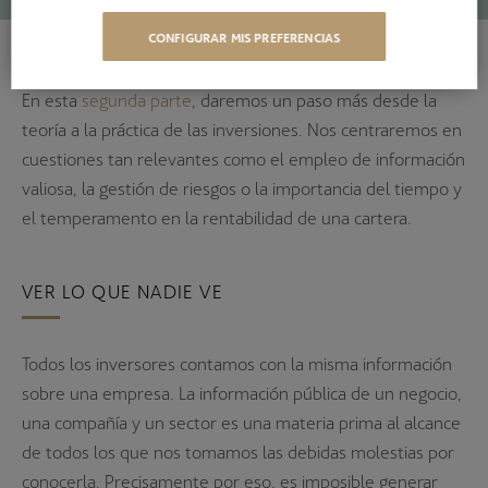
CONFIGURAR MIS PREFERENCIAS
En est
a
segunda parte
,
daremos un paso más desde la
teoría a la práctica de las inversiones. Nos centraremos en
cuestiones tan relevantes como el empleo de información
valiosa, la gestión de riesgos o la importancia del tiempo y
el temperamento en la rentabilidad de una cartera.
VER LO QUE NADIE VE
Todos los inversores contamos con la misma información
sobre una empresa. La información pública de un negocio,
una compañía y un sector es una materia prima al alcance
de todos los que nos tomamos las debidas molestias por
conocerla. Precisamente por eso, es imposible generar