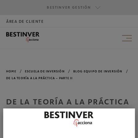
BESTINVER GESTIÓN
ÁREA DE CLIENTE
HAZTE INVERSOR
BESTINVER GESTIÓN
BESTINVER SECURITIES
BESTINVER ACTIVOS INMOBILIARIOS
HOME
ESCUELA DE INVERSIÓN
BLOG EQUIPO DE INVERSIÓN
DE LA TEORÍA A LA PRÁCTICA – PARTE II
DE LA TEORÍA A LA PRÁCTICA
– PARTE II
En esta segunda parte, daremos un paso más desde la
teoría a la práctica de las inversiones. Nos centraremos en