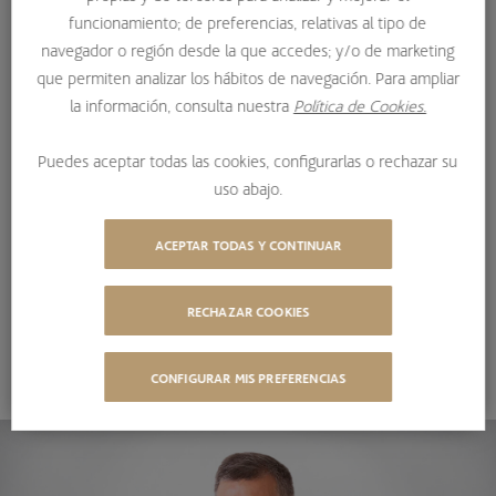
funcionamiento; de preferencias, relativas al tipo de
IBÉRICO»
navegador o región desde la que accedes; y/o de marketing
Ricardo Seixas, director de Renta Variable Ibérica de
que permiten analizar los hábitos de navegación. Para ampliar
Bestinver, ha analizado el comportamiento de los
la información, consulta nuestra
Política de Cookies.
mercados y cómo han evolucionado las carteras. El gestor
Puedes aceptar todas las cookies, configurarlas o rechazar su
ha resaltado la importancia de tener la visión en el largo
uso abajo.
plazo cuando se invierte en renta variable, “es muy
importante que la gente no intente tradear picos de
ACEPTAR TODAS Y CONTINUAR
mercado”.
08/10/2021
RECHAZAR COOKIES
COMPARTIR
CONFIGURAR MIS PREFERENCIAS