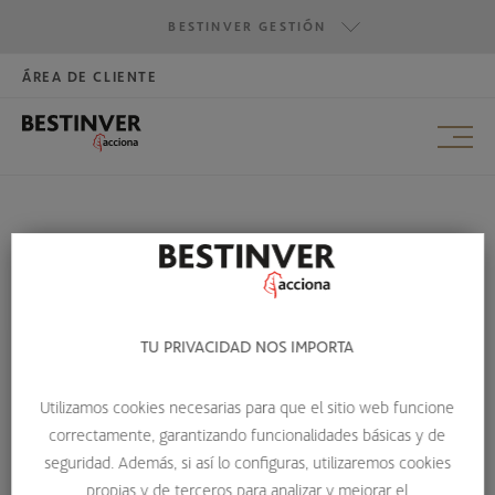
BESTINVER GESTIÓN
ÁREA DE CLIENTE
HAZTE INVERSOR
BESTINVER GESTIÓN
BESTINVER SECURITIES
BESTINVER ACTIVOS INMOBILIARIOS
HOME
ESCUELA DE INVERSIÓN
ENTREVISTAS EQUIPO DE INVERSIÓN
«LA REAPERTURA Y LOS FONDOS EUROPEOS BENEFICIARÁN AL MERCADO
IBÉRICO»
TU PRIVACIDAD NOS IMPORTA
«LA REAPERTURA Y LOS
Utilizamos cookies necesarias para que el sitio web funcione
correctamente, garantizando funcionalidades básicas y de
FONDOS EUROPEOS
seguridad. Además, si así lo configuras, utilizaremos cookies
BENEFICIARÁN AL MERCADO
propias y de terceros para analizar y mejorar el