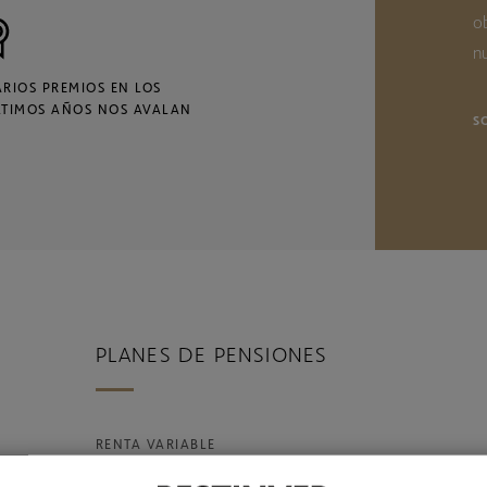
o
nu
ARIOS PREMIOS EN LOS
LTIMOS AÑOS NOS AVALAN
S
PLANES DE PENSIONES
RENTA VARIABLE
Bestinver Global, F.P.