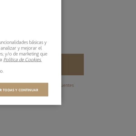
Lunes a viernes 9:00h - 19:00h
EMAIL
bestinver@bestinver.es
uncionalidades básicas y
 analizar y mejorar el
es; y/o de marketing que
ra
Política de Cookies.
HAZTE INVERSOR
o.
Aprende a invertir
Preg. frecuentes
R TODAS Y CONTINUAR