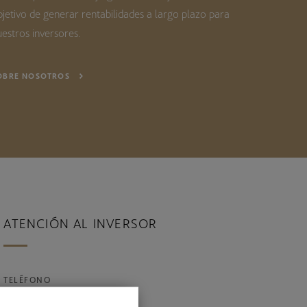
bjetivo de generar rentabilidades a largo plazo para
estros inversores.
OBRE NOSOTROS
ATENCIÓN AL INVERSOR
TELÉFONO
900 878 280