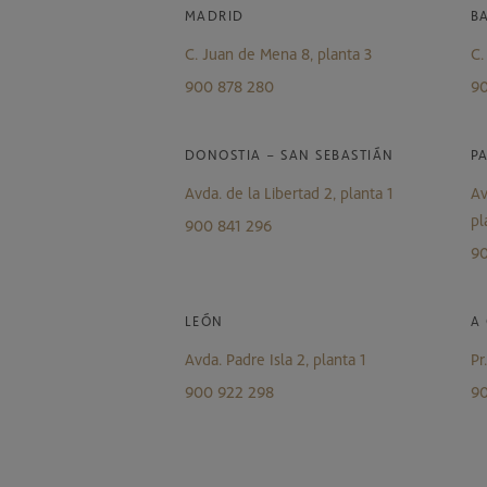
MADRID
B
C. Juan de Mena 8, planta 3
C.
900 878 280
90
DONOSTIA – SAN SEBASTIÁN
P
Avda. de la Libertad 2, planta 1
Av
pl
900 841 296
90
LEÓN
A
Avda. Padre Isla 2, planta 1
Pr
900 922 298
90