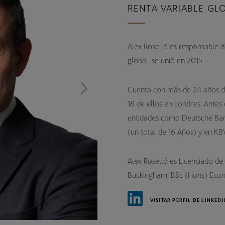
RENTA VARIABLE GL
SICAV Luxemburguesas
Fondos de Pensiones de Empleo
Alex Roselló es responsable d
global, se unió en 2015.
Cuenta con más de 24 años de
18 de ellos en Londres. Antes
entidades como Deutsche Bank
(un total de 16 Años) y en KB
Alex Roselló es Licenciado de
Buckingham: BSc (Hons) Econ
VISITAR PERFIL DE LINKED