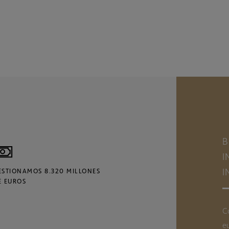
B
I
I
ESTIONAMOS 8.320 MILLONES
E EUROS
C
e