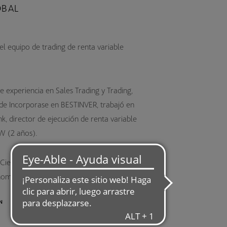
OBAL
el equipo de trading de renta variable
 experiencia en Sales Trading y Trading,
 de Incorporase en BESTINVER, trabajó en
, director de ejecución de renta variable
W (2 años).
 Ciencias Economicas por la Universidad de
omics.
IN