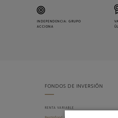
INDEPENDENCIA: GRUPO
V
ACCIONA
Ú
FONDOS DE INVERSIÓN
RENTA VARIABLE
Bestinfond, F.I.