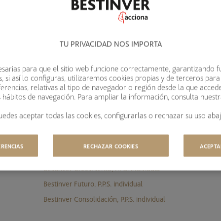
Bestinver Plan Norteamérica, F.P.
TU PRIVACIDAD NOS IMPORTA
RENTA FIJA Y MIXTOS
Bestinver Plan Mixto, F.P.
sarias para que el sitio web funcione correctamente, garantizando f
 si así lo configuras, utilizaremos cookies propias y de terceros para
Bestinver Plan Indexado Equilibrio, F.P.
erencias, relativas al tipo de navegador o región desde la que acced
Bestinver Plan Patrimonio, F.P.
s hábitos de navegación. Para ampliar la información, consulta nuest
Bestinver Plan Renta, F.P.
uedes aceptar todas las cookies, configurarlas o rechazar su uso abaj
EPSV PLANES DE PREVISIÓN SOCIAL
ERENCIAS
RECHAZAR COOKIES
ACEPTA
INDIVIDUAL
Bestinver Crecimiento, P.P.S. individual
Bestinver Futuro, P.P.S. individual
Bestinver Consolidación, P.P.S. individual