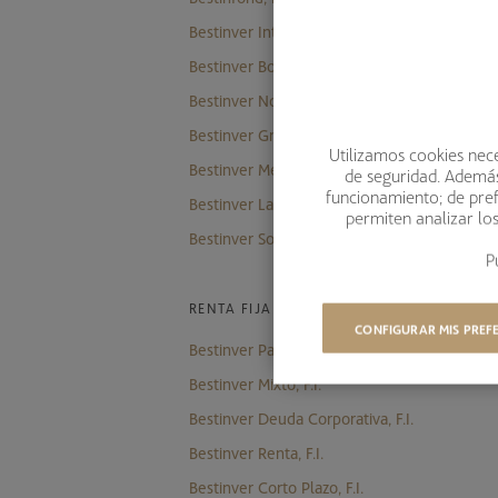
Bestinver Internacional, F.I.
Bestinver Bolsa, F.I.
Bestinver Norteamérica, F.I.
Bestinver Grandes Compañías, F.I.
Utilizamos cookies nece
Bestinver Megatendencias, F.I.
de seguridad. Además,
funcionamiento; de pref
Bestinver Latam, F.I.
permiten analizar lo
Bestinver Solidario, F.I.
P
RENTA FIJA Y MIXTOS
CONFIGURAR MIS PREF
Bestinver Patrimonio, F.I.
Bestinver Mixto, F.I.
Bestinver Deuda Corporativa, F.I.
Bestinver Renta, F.I.
Bestinver Corto Plazo, F.I.