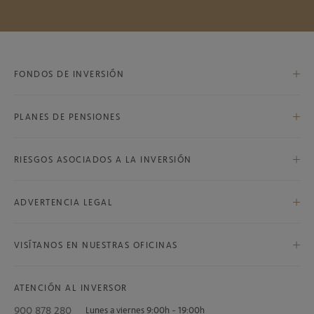
FONDOS DE INVERSIÓN
PLANES DE PENSIONES
Bestinfond, F.I.
Bestinver Internacional, F.I.
RIESGOS ASOCIADOS A LA INVERSIÓN
Bestinver Global, F.P.
Bestinver Bolsa, F.I.
Riesgos asociados a la inversión
Bestinver Plan Norteamérica, F.P.
ADVERTENCIA LEGAL
Bestinver Norteamérica, F.I.
Advertencia legal
Bestinver Grandes Compañías, F.I.
VISÍTANOS EN NUESTRAS OFICINAS
Bestinver Megatendencias, F.I.
Bestinver Plan Mixto, F.P.
ATENCIÓN AL INVERSOR
Bestinver Latam, F.I.
Bestinver Plan Indexado Equilibrio, F.P.
900 878 280
Lunes a viernes 9:00h - 19:00h