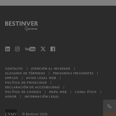
Bestinver Corto Plazo, F.I.
Bestinver Bonos Institucional, F.I.
Bestinver Bonos Institucional II, F.I.
Bestinver Bonos Institucional III, F.I.
Bestinver Bonos Institucional IV, F.I.
Bestinver Bonos Institucional V, F.I.
CONTACTO
ATENCIÓN AL INVERSOR
GLOSARIO DE TÉRMINOS
PREGUNTAS FRECUENTES
EMPLEO
AVISO LEGAL WEB
POLÍTICA DE PRIVACIDAD
Bestinver Consumo Global, F.I.L.
DECLARACIÓN DE ACCESIBILIDAD
POLÍTICA DE COOKIES
MAPA WEB
CANAL ÉTICO
AENOR
INFORMACIÓN LEGAL
Bestinver Tordesillas, F.I.L.
Otros
© Bestinver 2026