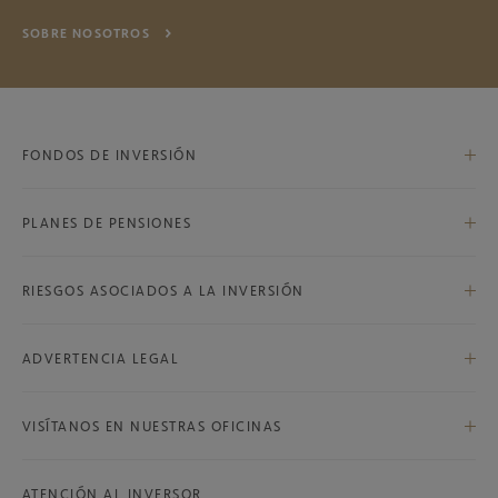
SOBRE NOSOTROS
FONDOS DE INVERSIÓN
PLANES DE PENSIONES
Bestinfond, F.I.
Bestinver Internacional, F.I.
RIESGOS ASOCIADOS A LA INVERSIÓN
Bestinver Global, F.P.
Bestinver Bolsa, F.I.
Riesgos asociados a la inversión
Bestinver Plan Norteamérica, F.P.
ADVERTENCIA LEGAL
Bestinver Norteamérica, F.I.
Advertencia legal
Bestinver Grandes Compañías, F.I.
VISÍTANOS EN NUESTRAS OFICINAS
Bestinver Megatendencias, F.I.
Bestinver Plan Mixto, F.P.
ATENCIÓN AL INVERSOR