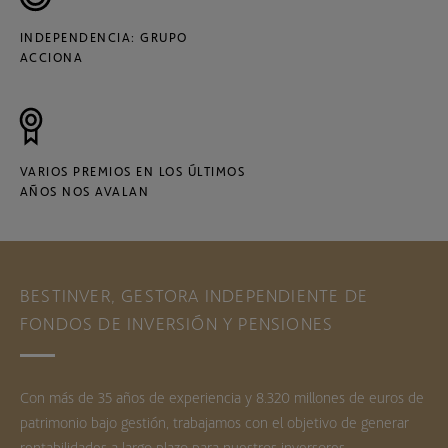
INDEPENDENCIA: GRUPO
ACCIONA
VARIOS PREMIOS EN LOS ÚLTIMOS
AÑOS NOS AVALAN
BESTINVER, GESTORA INDEPENDIENTE DE
FONDOS DE INVERSIÓN Y PENSIONES
Con más de 35 años de experiencia y 8.320 millones de euros de
patrimonio bajo gestión, trabajamos con el objetivo de generar
rentabilidades a largo plazo para nuestros inversores.