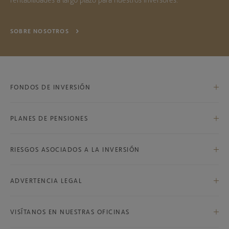
SOBRE NOSOTROS
FONDOS DE INVERSIÓN
PLANES DE PENSIONES
Bestinfond, F.I.
Bestinver Internacional, F.I.
RIESGOS ASOCIADOS A LA INVERSIÓN
Bestinver Global, F.P.
Bestinver Bolsa, F.I.
Riesgos asociados a la inversión
Bestinver Plan Norteamérica, F.P.
ADVERTENCIA LEGAL
Bestinver Norteamérica, F.I.
Advertencia legal
Bestinver Grandes Compañías, F.I.
VISÍTANOS EN NUESTRAS OFICINAS
Bestinver Megatendencias, F.I.