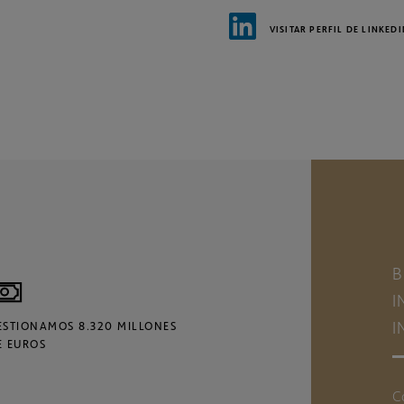
VISITAR PERFIL DE LINKED
B
I
I
ESTIONAMOS 8.320 MILLONES
E EUROS
C