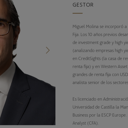
GESTOR
SICAV Luxemburguesas
Fondos de Pensiones de Empleo
Miguel Molina se incorporó 
Fija. Los 10 años previos des
de investment grade y high yi
(analizando empresas high yi
en CreditSights (la casa de 
renta fija) y en Western Ass
grandes de renta fija con US
analista senior de los sectore
Es licenciado en Administraci
Universidad de Castilla la M
Business por la ESCP Europe. 
Analyst (CFA).