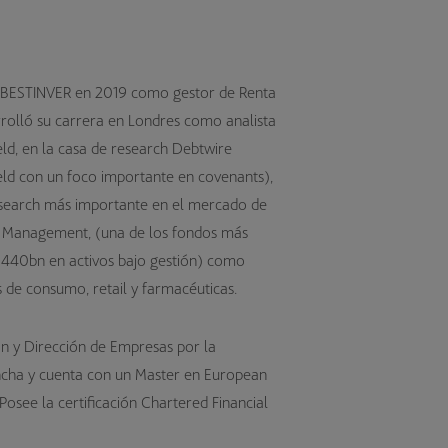
a BESTINVER en 2019 como gestor de Renta
arrolló su carrera en Londres como analista
eld, en la casa de research Debtwire
eld con un foco importante en covenants),
research más importante en el mercado de
et Management, (una de los fondos más
D440bn en activos bajo gestión) como
s de consumo, retail y farmacéuticas.
ón y Dirección de Empresas por la
ancha y cuenta con un Master en European
Posee la certificación Chartered Financial