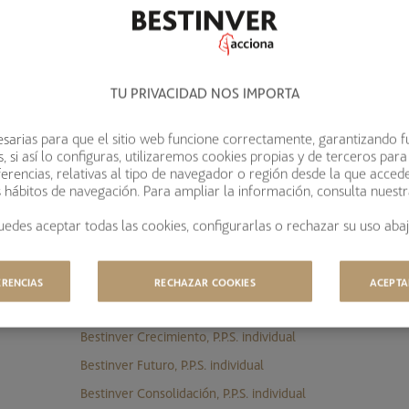
Bestinver Global, F.P.
Bestinver Plan Norteamérica, F.P.
TU PRIVACIDAD NOS IMPORTA
RENTA FIJA Y MIXTOS
sarias para que el sitio web funcione correctamente, garantizando f
Bestinver Plan Mixto, F.P.
 si así lo configuras, utilizaremos cookies propias y de terceros para
Bestinver Plan Indexado Equilibrio, F.P.
erencias, relativas al tipo de navegador o región desde la que acced
s hábitos de navegación. Para ampliar la información, consulta nuest
Bestinver Plan Patrimonio, F.P.
uedes aceptar todas las cookies, configurarlas o rechazar su uso abaj
Bestinver Plan Renta, F.P.
ERENCIAS
RECHAZAR COOKIES
ACEPTA
EPSV PLANES DE PREVISIÓN SOCIAL
INDIVIDUAL
Bestinver Crecimiento, P.P.S. individual
Bestinver Futuro, P.P.S. individual
Bestinver Consolidación, P.P.S. individual