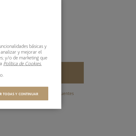
900 878 280
Lunes a viernes 9:00h - 19:00h
EMAIL
uncionalidades básicas y
bestinver@bestinver.es
 analizar y mejorar el
es; y/o de marketing que
ra
Política de Cookies.
HAZTE INVERSOR
o.
Aprende a invertir
Preg. frecuentes
R TODAS Y CONTINUAR