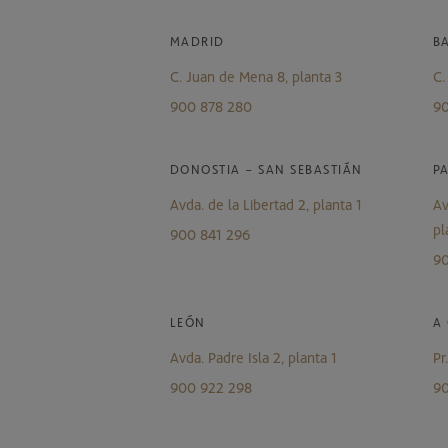
MADRID
B
C. Juan de Mena 8, planta 3
C.
900 878 280
90
DONOSTIA – SAN SEBASTIÁN
P
Avda. de la Libertad 2, planta 1
Av
pl
900 841 296
90
LEÓN
A
Avda. Padre Isla 2, planta 1
Pr
900 922 298
90