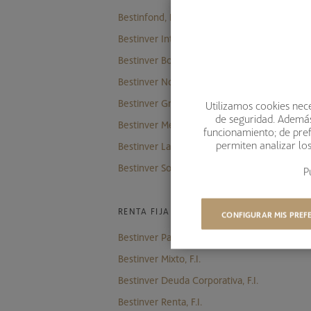
Bestinfond, F.I.
Bestinver Internacional, F.I.
Bestinver Bolsa, F.I.
Bestinver Norteamérica, F.I.
Bestinver Grandes Compañías, F.I.
Utilizamos cookies nece
de seguridad. Además,
Bestinver Megatendencias, F.I.
funcionamiento; de pref
permiten analizar lo
Bestinver Latam, F.I.
Bestinver Solidario, F.I.
P
RENTA FIJA Y MIXTOS
CONFIGURAR MIS PREF
Bestinver Patrimonio, F.I.
Bestinver Mixto, F.I.
Bestinver Deuda Corporativa, F.I.
Bestinver Renta, F.I.