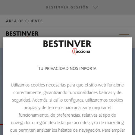
BESTINVER GESTIÓN
RESUMEN
ÁREA DE CLIENTE
HAZTE INVERSOR
BESTINVER GESTIÓN
BESTINVER SECURITIES
BESTINVER ACTIVOS INMOBILIARIOS
TU PRIVACIDAD NOS IMPORTA
HOME
PLANES DE PENSIONES
FONDOS DE PENSIONES DE EMPLEO
BESTINVER EMPLEO, FP
Utilizamos cookies necesarias para que el sitio web funcione
correctamente, garantizando funcionalidades básicas y de
seguridad. Además, si así lo configuras, utilizaremos cookies
propias y de terceros para analizar y mejorar el
BESTINVER EMPLEO
funcionamiento; de preferencias, relativas al tipo de
navegador o región desde la que accedes; y/o de marketing
que permiten analizar los hábitos de navegación. Para ampliar