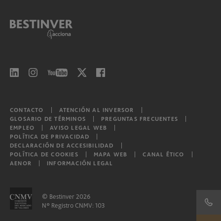
Bestinver Bonos Institucional, F.I.
Bestinver Bonos Institucional II, F.I.
Bestinver Bonos Institucional III, F.I.
Bestinver Bonos Institucional IV, F.I.
Bestinver Bonos Institucional V, F.I.
CONTACTO
ATENCIÓN AL INVERSOR
GLOSARIO DE TÉRMINOS
PREGUNTAS FRECUENTES
EMPLEO
AVISO LEGAL WEB
POLÍTICA DE PRIVACIDAD
Bestinver Consumo Global, F.I.L.
DECLARACIÓN DE ACCESIBILIDAD
POLÍTICA DE COOKIES
MAPA WEB
CANAL ÉTICO
AENOR
INFORMACIÓN LEGAL
Bestinver Tordesillas, F.I.L.
Otros
© Bestinver 2026
Nº Registro CNMV: 103