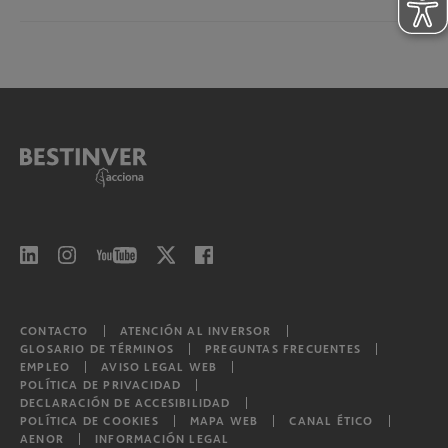
Bestinver Deuda Corporativa, F.I.
Bestinver Futuro, P.P.S. individual
Bestinver Renta, F.I.
Bestinver Consolidación, P.P.S. individual
Bestinver Corto Plazo, F.I.
Bestinver Bonos Institucional, F.I.
Bestinver Bonos Institucional II, F.I.
Bestinver Bonos Institucional III, F.I.
Bestinver Bonos Institucional IV, F.I.
Bestinver Bonos Institucional V, F.I.
CONTACTO
ATENCIÓN AL INVERSOR
GLOSARIO DE TÉRMINOS
PREGUNTAS FRECUENTES
EMPLEO
AVISO LEGAL WEB
POLÍTICA DE PRIVACIDAD
Bestinver Consumo Global, F.I.L.
DECLARACIÓN DE ACCESIBILIDAD
POLÍTICA DE COOKIES
MAPA WEB
CANAL ÉTICO
AENOR
INFORMACIÓN LEGAL
Bestinver Tordesillas, F.I.L.