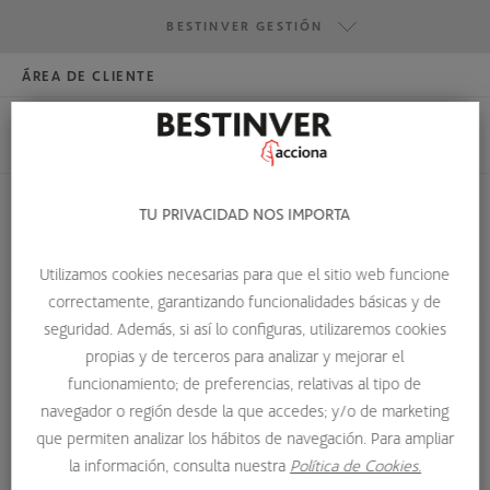
BESTINVER GESTIÓN
ÁREA DE CLIENTE
HAZTE INVERSOR
BESTINVER GESTIÓN
BESTINVER SECURITIES
BESTINVER ACTIVOS INMOBILIARIOS
TU PRIVACIDAD NOS IMPORTA
BALANCE GENERAL
Utilizamos cookies necesarias para que el sitio web funcione
correctamente, garantizando funcionalidades básicas y de
HOME
GLOSARIO DE TÉRMINOS
BALANCE GENERAL
seguridad. Además, si así lo configuras, utilizaremos cookies
propias y de terceros para analizar y mejorar el
Balance general
funcionamiento; de preferencias, relativas al tipo de
navegador o región desde la que accedes; y/o de marketing
El balance general de una entidad es un informe
que permiten analizar los hábitos de navegación. Para ampliar
la información, consulta nuestra
Política de Cookies.
financiero contable que refleja la situación económica y