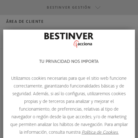
BESTINVER GESTIÓN
ÁREA DE CLIENTE
HAZTE INVERSOR
BESTINVER GESTIÓN
BESTINVER SECURITIES
BESTINVER ACTIVOS INMOBILIARIOS
TU PRIVACIDAD NOS IMPORTA
BOLETÍN DE COTIZACIÓN OFICIAL
Utilizamos cookies necesarias para que el sitio web funcione
correctamente, garantizando funcionalidades básicas y de
HOME
GLOSARIO DE TÉRMINOS
seguridad. Además, si así lo configuras, utilizaremos cookies
BOLETÍN DE COTIZACIÓN OFICIAL
propias y de terceros para analizar y mejorar el
funcionamiento; de preferencias, relativas al tipo de
Boletín de cotización oficial
navegador o región desde la que accedes; y/o de marketing
que permiten analizar los hábitos de navegación. Para ampliar
Publicación de las Bolsas de valores, que con carácter
la información, consulta nuestra
Política de Cookies.