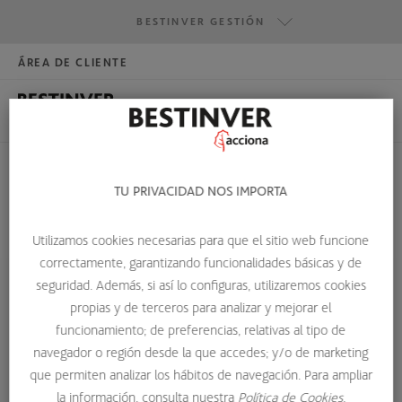
BESTINVER GESTIÓN
ÁREA DE CLIENTE
HAZTE INVERSOR
BESTINVER GESTIÓN
BESTINVER SECURITIES
BESTINVER ACTIVOS INMOBILIARIOS
TU PRIVACIDAD NOS IMPORTA
CAPITAL PRIVADO
Utilizamos cookies necesarias para que el sitio web funcione
HOME
GLOSARIO DE TÉRMINOS
CAPITAL PRIVADO
correctamente, garantizando funcionalidades básicas y de
seguridad. Además, si así lo configuras, utilizaremos cookies
propias y de terceros para analizar y mejorar el
Capital Privado
funcionamiento; de preferencias, relativas al tipo de
navegador o región desde la que accedes; y/o de marketing
Forma de inversión que consiste en la toma de
que permiten analizar los hábitos de navegación. Para ampliar
participaciones temporales en empresas no cotizadas, con
la información, consulta nuestra
Política de Cookies.