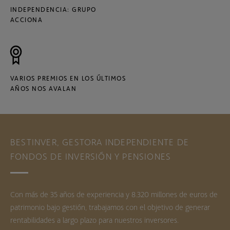
INDEPENDENCIA: GRUPO
ACCIONA
VARIOS PREMIOS EN LOS ÚLTIMOS
AÑOS NOS AVALAN
BESTINVER, GESTORA INDEPENDIENTE DE
FONDOS DE INVERSIÓN Y PENSIONES
Con más de 35 años de experiencia y 8.320 millones de euros de
patrimonio bajo gestión, trabajamos con el objetivo de generar
rentabilidades a largo plazo para nuestros inversores.