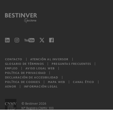
Bestinver Corto Plazo, F.I.
Bestinver Bonos Institucional, F.I.
Bestinver Bonos Institucional II, F.I.
Bestinver Bonos Institucional III, F.I.
Bestinver Bonos Institucional IV, F.I.
Bestinver Bonos Institucional V, F.I.
CONTACTO
ATENCIÓN AL INVERSOR
GLOSARIO DE TÉRMINOS
PREGUNTAS FRECUENTES
EMPLEO
AVISO LEGAL WEB
POLÍTICA DE PRIVACIDAD
Bestinver Consumo Global, F.I.L.
DECLARACIÓN DE ACCESIBILIDAD
POLÍTICA DE COOKIES
MAPA WEB
CANAL ÉTICO
AENOR
INFORMACIÓN LEGAL
Bestinver Tordesillas, F.I.L.
Otros
© Bestinver 2026
Nº Registro CNMV: 103