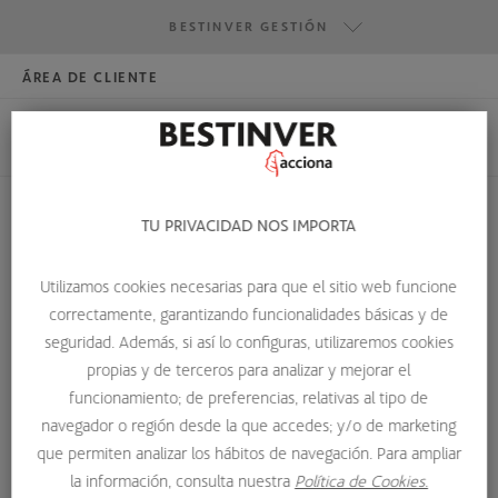
BESTINVER GESTIÓN
ÁREA DE CLIENTE
HAZTE INVERSOR
BESTINVER GESTIÓN
BESTINVER SECURITIES
BESTINVER ACTIVOS INMOBILIARIOS
TU PRIVACIDAD NOS IMPORTA
DEFLACIÓN
Utilizamos cookies necesarias para que el sitio web funcione
HOME
GLOSARIO DE TÉRMINOS
DEFLACIÓN
correctamente, garantizando funcionalidades básicas y de
seguridad. Además, si así lo configuras, utilizaremos cookies
propias y de terceros para analizar y mejorar el
Deflación
funcionamiento; de preferencias, relativas al tipo de
navegador o región desde la que accedes; y/o de marketing
La deflación es el proceso de disminución en el nivel
que permiten analizar los hábitos de navegación. Para ampliar
general de los precios en un país.
la información, consulta nuestra
Política de Cookies.