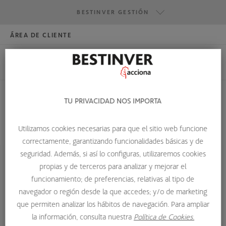
BESTINVER GESTIÓN
ÁREA DE CLIENTE
HAZTE INVERSOR
BESTINVER GESTIÓN
BESTINVER SECURITIES
BESTINVER ACTIVOS INMOBILIARIOS
TU PRIVACIDAD NOS IMPORTA
DEUDA CON GARANTÍA
Utilizamos cookies necesarias para que el sitio web funcione
correctamente, garantizando funcionalidades básicas y de
HOME
GLOSARIO DE TÉRMINOS
DEUDA CON GARANTÍA
seguridad. Además, si así lo configuras, utilizaremos cookies
propias y de terceros para analizar y mejorar el
Deuda con garantía
funcionamiento; de preferencias, relativas al tipo de
navegador o región desde la que accedes; y/o de marketing
Emisiones donde el emisor aporta un bien o una serie de
que permiten analizar los hábitos de navegación. Para ampliar
bienes como garantía (maquinaria, inmuebles, hipotecas,
la información, consulta nuestra
Política de Cookies.