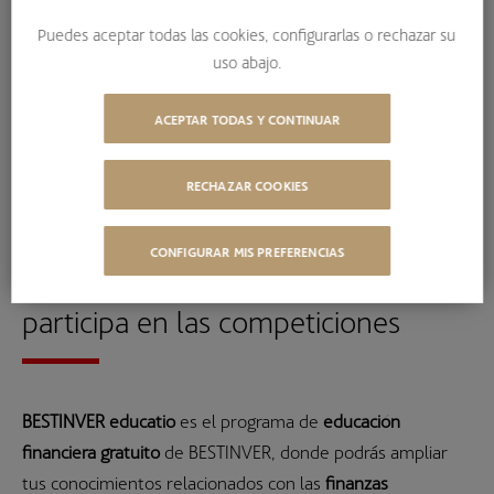
etc.)
Puedes aceptar todas las cookies, configurarlas o rechazar su
uso abajo.
Términos relacionados:
Deuda pública
ACEPTAR TODAS Y CONTINUAR
Deuda senior
Deuda subordinada
RECHAZAR COOKIES
Ratio de endeudamiento
CONFIGURAR MIS PREFERENCIAS
Descarga BESTINVER educatio y
participa en las competiciones
BESTINVER educatio
es el programa de
educación
financiera gratuito
de BESTINVER, donde podrás ampliar
tus conocimientos relacionados con las
finanzas