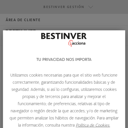
BESTINVER GESTIÓN
ÁREA DE CLIENTE
HAZTE INVERSOR
BESTINVER GESTIÓN
BESTINVER SECURITIES
BESTINVER ACTIVOS INMOBILIARIOS
TU PRIVACIDAD NOS IMPORTA
DUE DILIGENCE
Utilizamos cookies necesarias para que el sitio web funcione
HOME
GLOSARIO DE TÉRMINOS
DUE DILIGENCE
correctamente, garantizando funcionalidades básicas y de
seguridad. Además, si así lo configuras, utilizaremos cookies
propias y de terceros para analizar y mejorar el
Due diligence
funcionamiento; de preferencias, relativas al tipo de
navegador o región desde la que accedes; y/o de marketing
La due diligence (o diligencia debida) es un proceso
que permiten analizar los hábitos de navegación. Para ampliar
integral y sistemático de investigación y evaluación que se
la información, consulta nuestra
Política de Cookies.