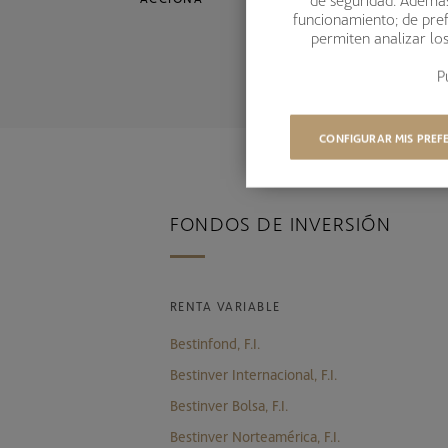
funcionamiento; de pref
permiten analizar lo
P
CONFIGURAR MIS PREF
FONDOS DE INVERSIÓN
RENTA VARIABLE
Bestinfond, F.I.
Bestinver Internacional, F.I.
Bestinver Bolsa, F.I.
Bestinver Norteamérica, F.I.