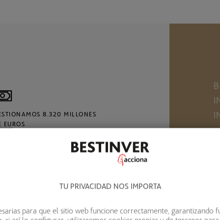
B
I
I
ESTIONAMOS 8.320 MILLONES
E EUROS
C
e
o
TU PRIVACIDAD NOS IMPORTA
nu
ARIOS PREMIOS EN LOS
sarias para que el sitio web funcione correctamente, garantizando f
 si así lo configuras, utilizaremos cookies propias y de terceros para
LTIMOS AÑOS NOS AVALAN