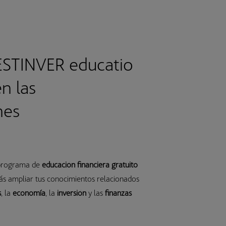
ESTINVER educatio
en las
nes
 programa de
educación financiera gratuito
s ampliar tus conocimientos relacionados
s
, la
economía
, la
inversión
y las
finanzas