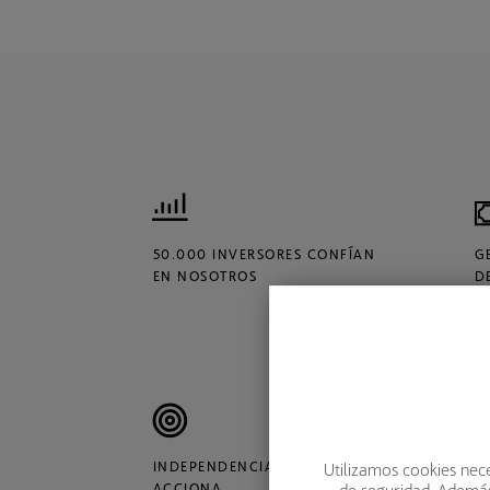
50.000 INVERSORES CONFÍAN
G
EN NOSOTROS
D
INDEPENDENCIA: GRUPO
V
Utilizamos cookies nece
de seguridad. Además,
ACCIONA
Ú