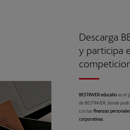
Descarga B
y participa 
competicio
BESTINVER educatio
es el
de BESTINVER, donde podrá
con las
finanzas personale
corporativas
.