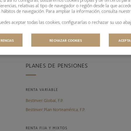
S
erencias, relativas al tipo de navegador o región desde la que acced
s hábitos de navegación. Para ampliar la información, consulta nuest
uedes aceptar todas las cookies, configurarlas o rechazar su uso abaj
ERENCIAS
RECHAZAR COOKIES
ACEPTA
PLANES DE PENSIONES
RENTA VARIABLE
Bestinver Global, F.P.
Bestinver Plan Norteamérica, F.P.
RENTA FIJA Y MIXTOS