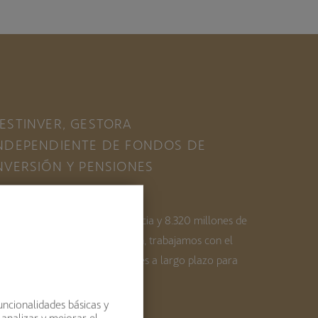
ESTINVER, GESTORA
NDEPENDIENTE DE FONDOS DE
NVERSIÓN Y PENSIONES
on más de 35 años de experiencia y 8.320 millones de
uros de patrimonio bajo gestión, trabajamos con el
bjetivo de generar rentabilidades a largo plazo para
estros inversores.
uncionalidades básicas y
 analizar y mejorar el