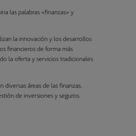
SICAV Luxemburguesas
Fondos de Pensiones de Empleo
na las palabras «finanzas» y
lizan la innovación y los desarrollos
ios financieros de forma más
do la oferta y servicios tradicionales
 diversas áreas de las finanzas,
stión de inversiones y seguros.