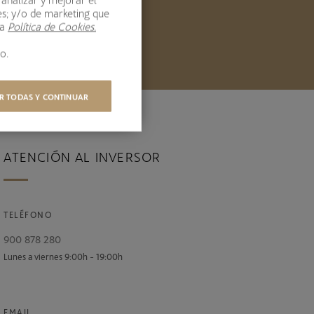
OBRE NOSOTROS
es; y/o de marketing que
ra
Política de Cookies.
o.
R TODAS Y CONTINUAR
ATENCIÓN AL INVERSOR
TELÉFONO
900 878 280
Lunes a viernes 9:00h - 19:00h
EMAIL