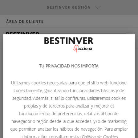
BESTINVER GESTIÓN
ÁREA DE CLIENTE
HAZTE INVERSOR
BESTINVER GESTIÓN
BESTINVER SECURITIES
BESTINVER ACTIVOS INMOBILIARIOS
TU PRIVACIDAD NOS IMPORTA
FOREX
Utilizamos cookies necesarias para que el sitio web funcione
HOME
GLOSARIO DE TÉRMINOS
FOREX
correctamente, garantizando funcionalidades básicas y de
seguridad. Además, si así lo configuras, utilizaremos cookies
propias y de terceros para analizar y mejorar el
Forex
funcionamiento; de preferencias, relativas al tipo de
navegador o región desde la que accedes; y/o de marketing
Forex son las siglas de
Foreign Exchange
, también es
que permiten analizar los hábitos de navegación. Para ampliar
conocido como
mercado de divisas
, es el mercado global
la información, consulta nuestra
Política de Cookies.