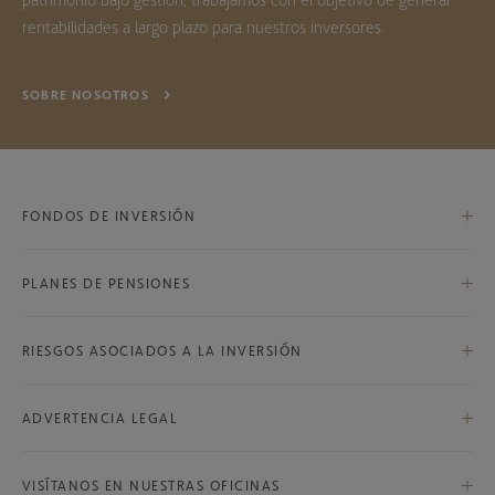
rentabilidades a largo plazo para nuestros inversores.
SOBRE NOSOTROS
FONDOS DE INVERSIÓN
PLANES DE PENSIONES
Bestinfond, F.I.
Bestinver Internacional, F.I.
RIESGOS ASOCIADOS A LA INVERSIÓN
Bestinver Global, F.P.
Bestinver Bolsa, F.I.
Riesgos asociados a la inversión
Bestinver Plan Norteamérica, F.P.
ADVERTENCIA LEGAL
Bestinver Norteamérica, F.I.
Advertencia legal
Bestinver Grandes Compañías, F.I.
VISÍTANOS EN NUESTRAS OFICINAS