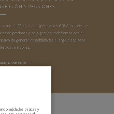
NVERSIÓN Y PENSIONES
on más de 35 años de experiencia y 8.320 millones de
uros de patrimonio bajo gestión, trabajamos con el
bjetivo de generar rentabilidades a largo plazo para
estros inversores.
OBRE NOSOTROS
uncionalidades básicas y
 analizar y mejorar el