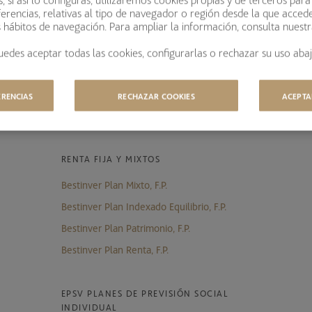
PLANES DE PENSIONES
erencias, relativas al tipo de navegador o región desde la que acced
s hábitos de navegación. Para ampliar la información, consulta nuest
uedes aceptar todas las cookies, configurarlas o rechazar su uso abaj
RENTA VARIABLE
Bestinver Global, F.P.
ERENCIAS
RECHAZAR COOKIES
ACEPTA
Bestinver Plan Norteamérica, F.P.
RENTA FIJA Y MIXTOS
Bestinver Plan Mixto, F.P.
Bestinver Plan Indexado Equilibrio, F.P.
Bestinver Plan Patrimonio, F.P.
Bestinver Plan Renta, F.P.
EPSV PLANES DE PREVISIÓN SOCIAL
INDIVIDUAL