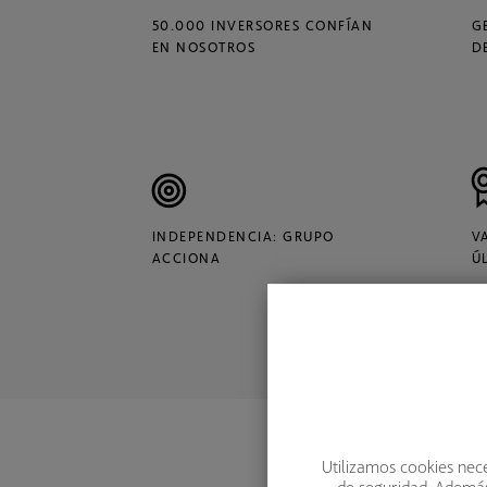
50.000 INVERSORES CONFÍAN
G
EN NOSOTROS
D
INDEPENDENCIA: GRUPO
V
ACCIONA
Ú
Utilizamos cookies nece
de seguridad. Además,