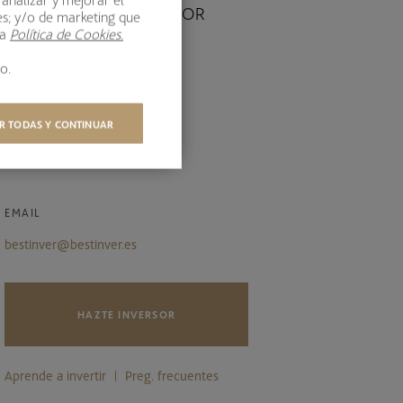
ATENCIÓN AL INVERSOR
es; y/o de marketing que
ra
Política de Cookies.
o.
TELÉFONO
900 878 280
R TODAS Y CONTINUAR
Lunes a viernes 9:00h - 19:00h
EMAIL
bestinver@bestinver.es
HAZTE INVERSOR
Aprende a invertir
Preg. frecuentes