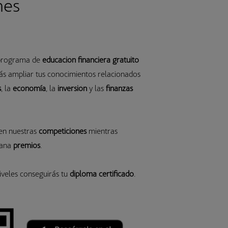
nes
 programa de
educación financiera gratuito
s ampliar tus conocimientos relacionados
s
, la
economía
, la
inversión
y las
finanzas
 en nuestras
competiciones
mientras
gana
premios
.
iveles conseguirás tu
diploma certificado
.