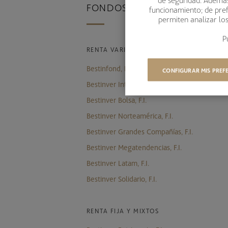
FONDOS DE INVERSIÓN
funcionamiento; de pref
permiten analizar lo
P
RENTA VARIABLE
Bestinfond, F.I.
CONFIGURAR MIS PREF
Bestinver Internacional, F.I.
Bestinver Bolsa, F.I.
Bestinver Norteamérica, F.I.
Bestinver Grandes Compañías, F.I.
Bestinver Megatendencias, F.I.
Bestinver Latam, F.I.
Bestinver Solidario, F.I.
RENTA FIJA Y MIXTOS