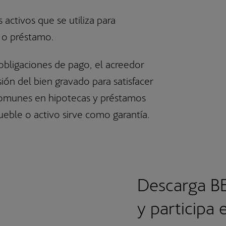
SICAV Luxemburguesas
Fondos de Pensiones de Empleo
 activos que se utiliza para
 o préstamo.
obligaciones de pago, el acreedor
ón del bien gravado para satisfacer
comunes en hipotecas y préstamos
ueble o activo sirve como garantía.
Descarga B
y participa 