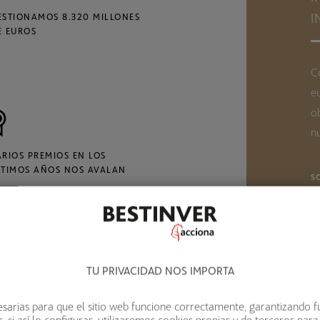
I
ESTIONAMOS 8.320 MILLONES
E EUROS
C
e
o
nu
ARIOS PREMIOS EN LOS
LTIMOS AÑOS NOS AVALAN
S
TU PRIVACIDAD NOS IMPORTA
sarias para que el sitio web funcione correctamente, garantizando f
 si así lo configuras, utilizaremos cookies propias y de terceros para