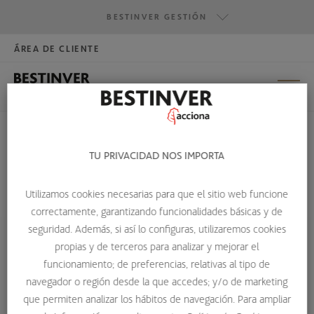
BESTINVER GESTIÓN
ÁREA DE CLIENTE
HAZTE INVERSOR
BESTINVER GESTIÓN
BESTINVER SECURITIES
BESTINVER ACTIVOS INMOBILIARIOS
TU PRIVACIDAD NOS IMPORTA
IIC NO ARMONIZADAS (NON-UCITS)
Utilizamos cookies necesarias para que el sitio web funcione
HOME
GLOSARIO DE TÉRMINOS
correctamente, garantizando funcionalidades básicas y de
IIC NO ARMONIZADAS (NON-UCITS)
seguridad. Además, si así lo configuras, utilizaremos cookies
propias y de terceros para analizar y mejorar el
IIC no armonizadas (non-UCITS)
funcionamiento; de preferencias, relativas al tipo de
navegador o región desde la que accedes; y/o de marketing
Las IIC no armonizadas (non-UCITS) son sociedades y
que permiten analizar los hábitos de navegación. Para ampliar