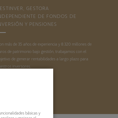
ESTINVER, GESTORA
NDEPENDIENTE DE FONDOS DE
NVERSIÓN Y PENSIONES
on más de 35 años de experiencia y 8.320 millones de
uros de patrimonio bajo gestión, trabajamos con el
bjetivo de generar rentabilidades a largo plazo para
estros inversores.
OBRE NOSOTROS
uncionalidades básicas y
 analizar y mejorar el