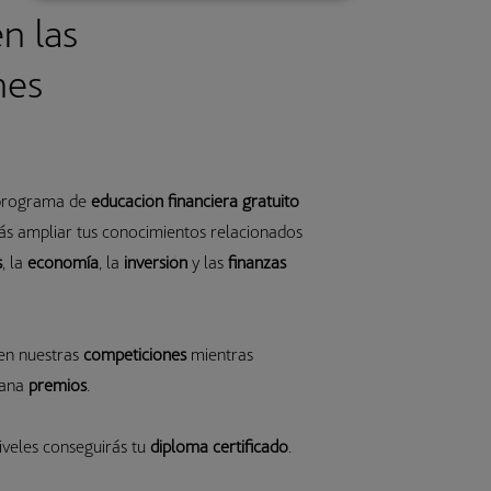
en las
nes
 programa de
educación financiera gratuito
s ampliar tus conocimientos relacionados
s
, la
economía
, la
inversión
y las
finanzas
 en nuestras
competiciones
mientras
gana
premios
.
iveles conseguirás tu
diploma certificado
.