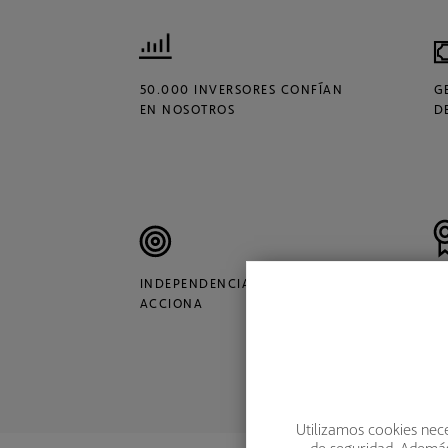
50.000 INVERSORES CONFÍAN
G
EN NOSOTROS
D
INDEPENDENCIA: GRUPO
V
ACCIONA
Ú
Utilizamos cookies nece
de seguridad. Además,