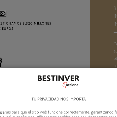
B
I
I
ESTIONAMOS 8.320 MILLONES
E EUROS
C
e
o
nu
ARIOS PREMIOS EN LOS
LTIMOS AÑOS NOS AVALAN
S
TU PRIVACIDAD NOS IMPORTA
sarias para que el sitio web funcione correctamente, garantizando f
 si así lo configuras, utilizaremos cookies propias y de terceros para