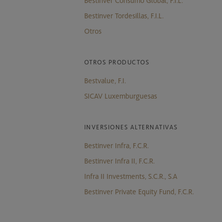
Bestinver Consumo Global, F.I.L.
Bestinver Tordesillas, F.I.L.
Otros
OTROS PRODUCTOS
Bestvalue, F.I.
SICAV Luxemburguesas
INVERSIONES ALTERNATIVAS
Bestinver Infra, F.C.R.
Bestinver Infra II, F.C.R.
Infra II Investments, S.C.R., S.A
Bestinver Private Equity Fund, F.C.R.