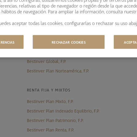
erencias, relativas al tipo de navegador o región desde la que acced
s hábitos de navegación. Para ampliar la información, consulta nuest
uedes aceptar todas las cookies, configurarlas o rechazar su uso abaj
PLANES DE PENSIONES
ERENCIAS
RECHAZAR COOKIES
ACEPTA
RENTA VARIABLE
Bestinver Global, F.P.
Bestinver Plan Norteamérica, F.P.
RENTA FIJA Y MIXTOS
Bestinver Plan Mixto, F.P.
Bestinver Plan Indexado Equilibrio, F.P.
Bestinver Plan Patrimonio, F.P.
Bestinver Plan Renta, F.P.