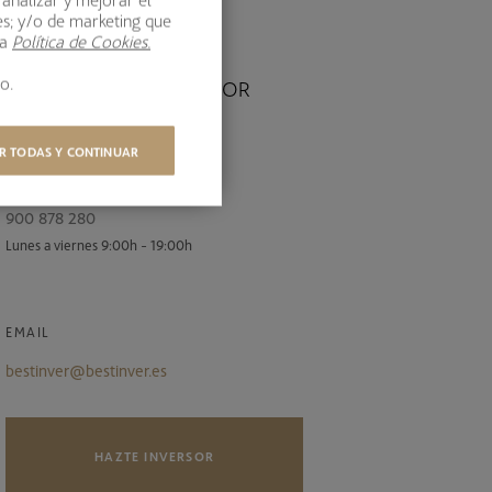
es; y/o de marketing que
ra
Política de Cookies.
o.
ATENCIÓN AL INVERSOR
R TODAS Y CONTINUAR
TELÉFONO
900 878 280
Lunes a viernes 9:00h - 19:00h
EMAIL
bestinver@bestinver.es
HAZTE INVERSOR