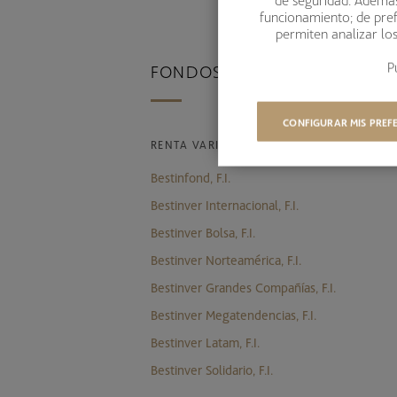
funcionamiento; de pref
permiten analizar lo
P
FONDOS DE INVERSIÓN
CONFIGURAR MIS PREF
RENTA VARIABLE
Bestinfond, F.I.
Bestinver Internacional, F.I.
Bestinver Bolsa, F.I.
Bestinver Norteamérica, F.I.
Bestinver Grandes Compañías, F.I.
Bestinver Megatendencias, F.I.
Bestinver Latam, F.I.
Bestinver Solidario, F.I.