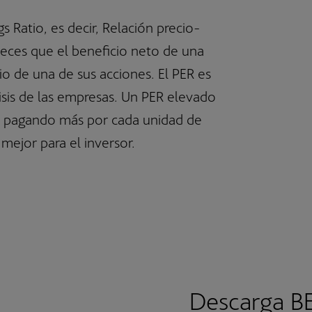
SICAV Luxemburguesas
Fondos de Pensiones de Empleo
gs Ratio, es decir, Relación precio-
veces que el beneficio neto de una
io de una de sus acciones. El PER es
lisis de las empresas. Un PER elevado
án pagando más por cada unidad de
mejor para el inversor.
Descarga B