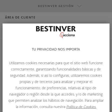
BESTINVER GESTIÓN
ÁREA DE CLIENTE
HAZTE INVERSOR
BESTINVER GESTIÓN
BESTINVER SECURITIES
BESTINVER ACTIVOS INMOBILIARIOS
TU PRIVACIDAD NOS IMPORTA
PRODUCTOS ESTRUCTURADOS
Utilizamos cookies necesarias para que el sitio web funcione
correctamente, garantizando funcionalidades básicas y de
HOME
GLOSARIO DE TÉRMINOS
PRODUCTOS ESTRUCTURADOS
seguridad. Además, si así lo configuras, utilizaremos cookies
propias y de terceros para analizar y mejorar el
Productos estructurados
funcionamiento; de preferencias, relativas al tipo de
navegador o región desde la que accedes; y/o de marketing
Un producto estructurado se define como un producto
que permiten analizar los hábitos de navegación. Para ampliar
la información, consulta nuestra
Política de Cookies.
financiero cuyos activos que lo componen es una