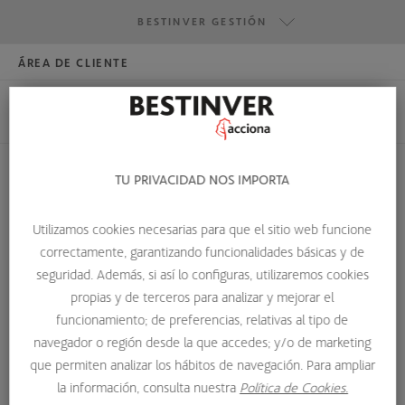
BESTINVER GESTIÓN
ÁREA DE CLIENTE
HAZTE INVERSOR
BESTINVER GESTIÓN
BESTINVER SECURITIES
BESTINVER ACTIVOS INMOBILIARIOS
TU PRIVACIDAD NOS IMPORTA
REINVERSIÓN
Utilizamos cookies necesarias para que el sitio web funcione
correctamente, garantizando funcionalidades básicas y de
HOME
GLOSARIO DE TÉRMINOS
REINVERSIÓN
seguridad. Además, si así lo configuras, utilizaremos cookies
propias y de terceros para analizar y mejorar el
Reinversión
funcionamiento; de preferencias, relativas al tipo de
navegador o región desde la que accedes; y/o de marketing
La reinversión o reinvestment es una estrategia financiera
que permiten analizar los hábitos de navegación. Para ampliar
que implica volver a invertir los beneficios o rendimientos
la información, consulta nuestra
Política de Cookies.