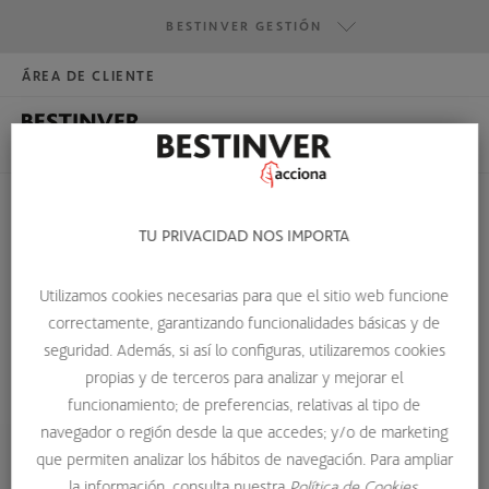
BESTINVER GESTIÓN
ÁREA DE CLIENTE
HAZTE INVERSOR
BESTINVER GESTIÓN
BESTINVER SECURITIES
BESTINVER ACTIVOS INMOBILIARIOS
TU PRIVACIDAD NOS IMPORTA
SENAF (SISTEMA ELECTRÓNICO DE
NEGOCIACIÓN DE ACTIVOS
Utilizamos cookies necesarias para que el sitio web funcione
correctamente, garantizando funcionalidades básicas y de
FINANCIEROS)
seguridad. Además, si así lo configuras, utilizaremos cookies
propias y de terceros para analizar y mejorar el
HOME
GLOSARIO DE TÉRMINOS
SENAF (SISTEMA ELECTRÓNICO DE NEGOCIACIÓN DE ACTIVOS
funcionamiento; de preferencias, relativas al tipo de
FINANCIEROS)
navegador o región desde la que accedes; y/o de marketing
que permiten analizar los hábitos de navegación. Para ampliar
la información, consulta nuestra
Política de Cookies.