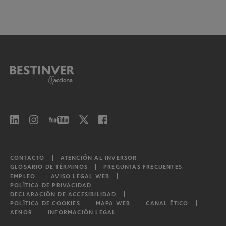
Bestinver Deuda Corporativa, F.I.
Bestinver Futuro, P.P.S. individual
Bestinver Renta, F.I.
Bestinver Consolidación, P.P.S. individual
Bestinver Corto Plazo, F.I.
Bestinver Bonos Institucional, F.I.
Bestinver Bonos Institucional II, F.I.
Bestinver Bonos Institucional III, F.I.
Bestinver Bonos Institucional IV, F.I.
Bestinver Bonos Institucional V, F.I.
CONTACTO
ATENCIÓN AL INVERSOR
GLOSARIO DE TÉRMINOS
PREGUNTAS FRECUENTES
EMPLEO
AVISO LEGAL WEB
POLÍTICA DE PRIVACIDAD
Bestinver Consumo Global, F.I.L.
DECLARACIÓN DE ACCESIBILIDAD
POLÍTICA DE COOKIES
MAPA WEB
CANAL ÉTICO
AENOR
INFORMACIÓN LEGAL
Bestinver Tordesillas, F.I.L.