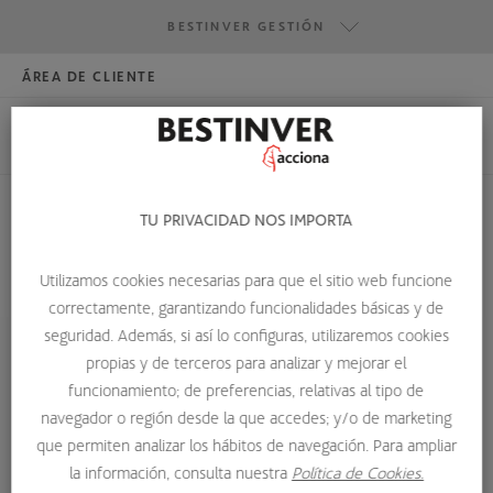
BESTINVER GESTIÓN
ÁREA DE CLIENTE
HAZTE INVERSOR
BESTINVER GESTIÓN
BESTINVER SECURITIES
BESTINVER ACTIVOS INMOBILIARIOS
TU PRIVACIDAD NOS IMPORTA
TEST DE IDONEIDAD
Utilizamos cookies necesarias para que el sitio web funcione
correctamente, garantizando funcionalidades básicas y de
HOME
GLOSARIO DE TÉRMINOS
TEST DE IDONEIDAD
seguridad. Además, si así lo configuras, utilizaremos cookies
propias y de terceros para analizar y mejorar el
Test de Idoneidad
funcionamiento; de preferencias, relativas al tipo de
navegador o región desde la que accedes; y/o de marketing
El Test de Idoneidad es el cuestionario que las entidades
que permiten analizar los hábitos de navegación. Para ampliar
financieras que realizan asesoramiento deben realizar a
la información, consulta nuestra
Política de Cookies.