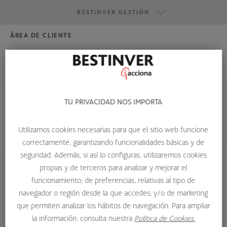
BESTINVER GESTIÓN
ÁREA DE CLIENTE
HAZTE INVERSOR
BESTINVER GESTIÓN
BESTINVER SECURITIES
BESTINVER ACTIVOS INMOBILIARIOS
TU PRIVACIDAD NOS IMPORTA
VENTANA DE LIQUIDEZ
Utilizamos cookies necesarias para que el sitio web funcione
correctamente, garantizando funcionalidades básicas y de
HOME
GLOSARIO DE TÉRMINOS
VENTANA DE LIQUIDEZ
seguridad. Además, si así lo configuras, utilizaremos cookies
propias y de terceros para analizar y mejorar el
Ventana de liquidez
funcionamiento; de preferencias, relativas al tipo de
navegador o región desde la que accedes; y/o de marketing
Fecha en la que los partícipes de un fondo garantizado
que permiten analizar los hábitos de navegación. Para ampliar
pueden reembolsar sin que se les aplique la comisión de
la información, consulta nuestra
Política de Cookies.