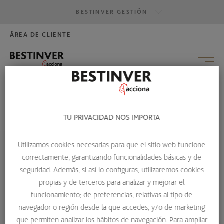
BESTINVER GESTIÓN
ÁREA DE CLIENTE
HAZTE INVERSOR
BESTINVER GESTIÓN
BESTINVER SECURITIES
BESTINVER ACTIVOS INMOBILIARIOS
TU PRIVACIDAD NOS IMPORTA
HOME
ESCUELA DE INVERSIÓN
VÍDEOS CONFERENCIAS
VÍDEO XX CONFERENCIA ANUAL DE INVERSORES BESTINVER
Utilizamos cookies necesarias para que el sitio web funcione
correctamente, garantizando funcionalidades básicas y de
VÍDEO XX CONFERENCIA
seguridad. Además, si así lo configuras, utilizaremos cookies
ANUAL DE INVERSORES
propias y de terceros para analizar y mejorar el
funcionamiento; de preferencias, relativas al tipo de
BESTINVER
navegador o región desde la que accedes; y/o de marketing
Vídeo completo de la XX Conferencia Anual de Inversores
que permiten analizar los hábitos de navegación. Para ampliar