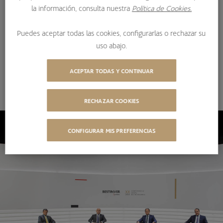
la información, consulta nuestra
Política de Cookies.
de BESTINVER, celebrada el 10 de junio de 2021, donde
podrás ver las ponencias de nuestros gestores y el
Puedes aceptar todas las cookies, configurarlas o rechazar su
coloquio en la ronda de preguntas al final de la misma.
uso abajo.
17/06/2021
ACEPTAR TODAS Y CONTINUAR
COMPARTIR
RECHAZAR COOKIES
CONFIGURAR MIS PREFERENCIAS