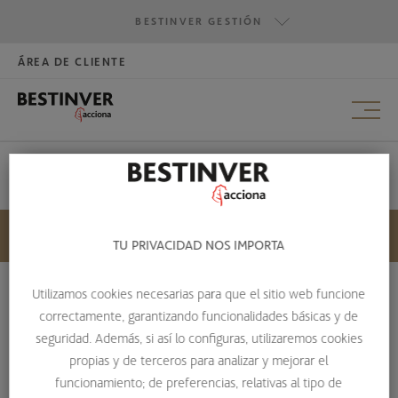
BESTINVER GESTIÓN
MAR·2023
ÁREA DE CLIENTE
HAZTE INVERSOR
BESTINVER GESTIÓN
DIC·2022
BESTINVER SECURITIES
BESTINVER ACTIVOS INMOBILIARIOS
CARTA A NUESTROS INVERSORES – CUARTO TRIMESTRE 2022
DIC·2022
JUN·2023
HISTÓRICO
TU PRIVACIDAD NOS IMPORTA
MAR·2023
Utilizamos cookies necesarias para que el sitio web funcione
correctamente, garantizando funcionalidades básicas y de
CARTA A NUESTROS INVERSORES –
seguridad. Además, si así lo configuras, utilizaremos cookies
DIC·2022
CUARTO TRIMESTRE 2022
propias y de terceros para analizar y mejorar el
funcionamiento; de preferencias, relativas al tipo de
HOME
ESCUELA DE INVERSIÓN