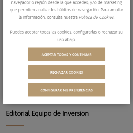
navegador o región desde la que accedes; y/o de marketing
CARTA A NUESTROS INVERSORES – CUARTO TRIMESTRE 2022
que permiten analizar los hábitos de navegación. Para ampliar
la información, consulta nuestra
Política de Cookies.
Carta Trimestral donde nuestros gestores explican con
Puedes aceptar todas las cookies, configurarlas o rechazar su
detalle la
evolución de los mercados a lo largo del cuarto
uso abajo.
trimestre de 2022.
ACEPTAR TODAS Y CONTINUAR
RECHAZAR COOKIES
CONFIGURAR MIS PREFERENCIAS
Editorial Equipo de Inversión