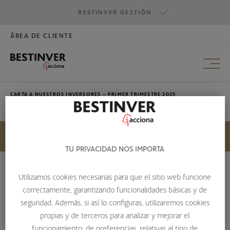
BESTINVER GESTIÓN
JUN·2025
ÁREA DE CLIENTE
HAZTE INVERSOR
BESTINVER GESTIÓN
MAR·2025
BESTINVER SECURITIES
BESTINVER ACTIVOS INMOBILIARIOS
CARTA A NUESTROS INVERSORES – PRIMER TRIMESTRE 2025
MAR·2025
SEP·2025
HISTÓRICO
TU PRIVACIDAD NOS IMPORTA
JUN·2025
Utilizamos cookies necesarias para que el sitio web funcione
CARTA A NUESTROS INVERSORES –
correctamente, garantizando funcionalidades básicas y de
MAR·2025
seguridad. Además, si así lo configuras, utilizaremos cookies
PRIMER TRIMESTRE 2025
propias y de terceros para analizar y mejorar el
funcionamiento; de preferencias, relativas al tipo de
HOME
ESCUELA DE INVERSIÓN