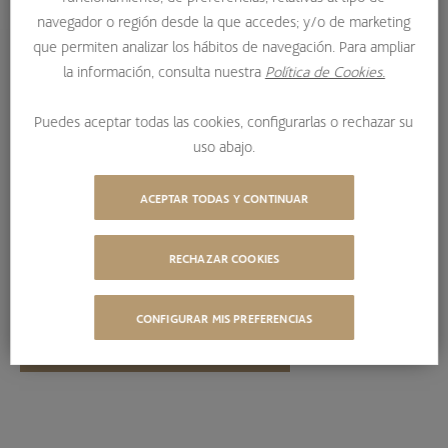
navegador o región desde la que accedes; y/o de marketing
CARTA A NUESTROS INVERSORES – PRIMER TRIMESTRE 2025
que permiten analizar los hábitos de navegación. Para ampliar
la información, consulta nuestra
Política de Cookies.
Primer trimestre 2025
Puedes aceptar todas las cookies, configurarlas o rechazar su
uso abajo.
Ya está disponible la Carta Trimestral donde nuestros
gestores explican con detalle la
evolución de los
ACEPTAR TODAS Y CONTINUAR
mercados a lo largo del primer trimestre de 2025.
RECHAZAR COOKIES
CONFIGURAR MIS PREFERENCIAS