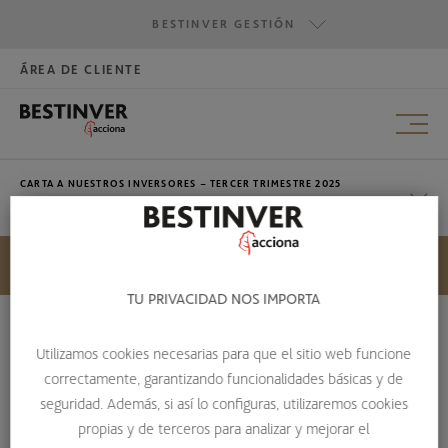
BESTINVER GESTIÓN
DIC·2025
ÁREA DE CLIENTE
HAZTE INVERSOR
BESTINVER GESTIÓN
SEP·2025
BESTINVER SECURITIES
BESTINVER ACTIVOS INMOBILIARIOS
CARTA A NUESTROS INVERSORES – TERCER TRIMESTRE 2025
SEP·2025
MAR·2026
HISTÓRICO
TU PRIVACIDAD NOS IMPORTA
DIC·2025
Utilizamos cookies necesarias para que el sitio web funcione
CARTA A NUESTROS INVERSORES –
correctamente, garantizando funcionalidades básicas y de
SEP·2025
TERCER TRIMESTRE 2025
seguridad. Además, si así lo configuras, utilizaremos cookies
propias y de terceros para analizar y mejorar el
HOME
ESCUELA DE INVERSIÓN