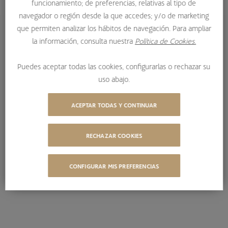
funcionamiento; de preferencias, relativas al tipo de
CARTA A NUESTROS INVERSORES – TERCER TRIMESTRE 2025
navegador o región desde la que accedes; y/o de marketing
que permiten analizar los hábitos de navegación. Para ampliar
la información, consulta nuestra
Política de Cookies.
Tercer trimestre 2025
Puedes aceptar todas las cookies, configurarlas o rechazar su
uso abajo.
Ya está disponible la Carta Trimestral donde nuestros
gestores explican con detalle la
evolución de los
ACEPTAR TODAS Y CONTINUAR
mercados a lo largo del tercer trimestre de 2025.
RECHAZAR COOKIES
CONFIGURAR MIS PREFERENCIAS