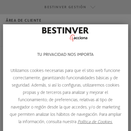
BESTINVER GESTIÓN
ÁREA DE CLIENTE
HAZTE INVERSOR
BESTINVER GESTIÓN
BESTINVER SECURITIES
BESTINVER ACTIVOS INMOBILIARIOS
TU PRIVACIDAD NOS IMPORTA
HOME
SOBRE NOSOTROS
EQUIPO DE INVERSIÓN
Utilizamos cookies necesarias para que el sitio web funcione
BENITO ARTIÑANO
correctamente, garantizando funcionalidades básicas y de
seguridad. Además, si así lo configuras, utilizaremos cookies
propias y de terceros para analizar y mejorar el
funcionamiento; de preferencias, relativas al tipo de
navegador o región desde la que accedes; y/o de marketing
que permiten analizar los hábitos de navegación. Para ampliar
la información, consulta nuestra
Política de Cookies.