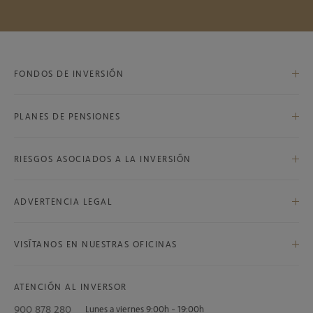
FONDOS DE INVERSIÓN
PLANES DE PENSIONES
Bestinfond, F.I.
Bestinver Internacional, F.I.
RIESGOS ASOCIADOS A LA INVERSIÓN
Bestinver Global, F.P.
Bestinver Bolsa, F.I.
Riesgos asociados a la inversión
Bestinver Plan Norteamérica, F.P.
ADVERTENCIA LEGAL
Bestinver Norteamérica, F.I.
Advertencia legal
Bestinver Grandes Compañías, F.I.
VISÍTANOS EN NUESTRAS OFICINAS
Bestinver Megatendencias, F.I.
Bestinver Plan Mixto, F.P.
ATENCIÓN AL INVERSOR
Bestinver Latam, F.I.
Bestinver Plan Indexado Equilibrio, F.P.
900 878 280
Lunes a viernes 9:00h - 19:00h