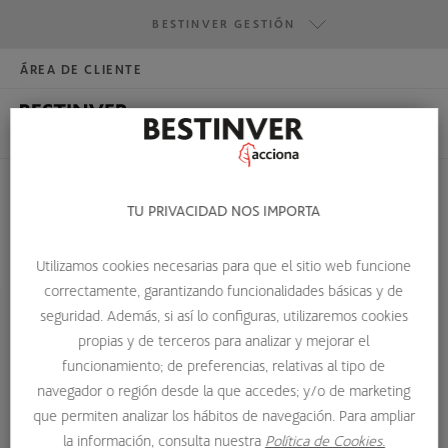
BESTINVER GESTIÓN
ÁREA DE CLIENTE
HAZTE INVERSOR
BESTINVER GESTIÓN
BESTINVER SECURITIES
BESTINVER ACTIVOS INMOBILIARIOS
TU PRIVACIDAD NOS IMPORTA
ACCIÓN SIN VOTO
Utilizamos cookies necesarias para que el sitio web funcione
HOME
GLOSARIO DE TÉRMINOS
ACCIÓN SIN VOTO
correctamente, garantizando funcionalidades básicas y de
seguridad. Además, si así lo configuras, utilizaremos cookies
propias y de terceros para analizar y mejorar el
Acción sin voto
funcionamiento; de preferencias, relativas al tipo de
navegador o región desde la que accedes; y/o de marketing
Acciones que conllevan los mismos derechos que las
que permiten analizar los hábitos de navegación. Para ampliar
acciones ordinarias, excepto el de voto en las juntas
la información, consulta nuestra
Política de Cookies.