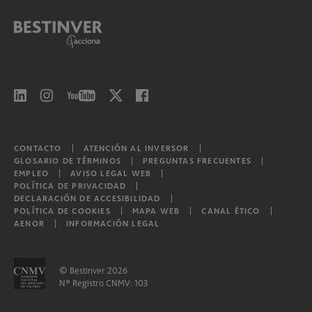
Bestinver Bonos Institucional, F.I.
Bestinver Bonos Institucional II, F.I.
Bestinver Bonos Institucional III, F.I.
Bestinver Bonos Institucional IV, F.I.
Bestinver Bonos Institucional V, F.I.
CONTACTO
ATENCIÓN AL INVERSOR
GLOSARIO DE TÉRMINOS
PREGUNTAS FRECUENTES
EMPLEO
AVISO LEGAL WEB
POLÍTICA DE PRIVACIDAD
Bestinver Consumo Global, F.I.L.
DECLARACIÓN DE ACCESIBILIDAD
POLÍTICA DE COOKIES
MAPA WEB
CANAL ÉTICO
AENOR
INFORMACIÓN LEGAL
Bestinver Tordesillas, F.I.L.
Otros
© Bestinver 2026
Nº Registro CNMV: 103