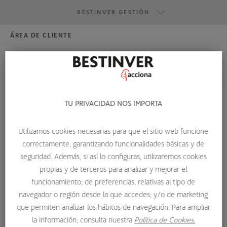
BESTINVER GESTIÓN
ÁREA DE CLIENTE
HAZTE INVERSOR
BESTINVER GESTIÓN
BESTINVER SECURITIES
BESTINVER ACTIVOS INMOBILIARIOS
TU PRIVACIDAD NOS IMPORTA
FLUJO DE CAJA LIBRE
Utilizamos cookies necesarias para que el sitio web funcione
HOME
GLOSARIO DE TÉRMINOS
FLUJO DE CAJA LIBRE
correctamente, garantizando funcionalidades básicas y de
seguridad. Además, si así lo configuras, utilizaremos cookies
propias y de terceros para analizar y mejorar el
Flujo de caja libre
funcionamiento; de preferencias, relativas al tipo de
navegador o región desde la que accedes; y/o de marketing
Free Cash Flow es el dinero disponible en la empresa una
que permiten analizar los hábitos de navegación. Para ampliar
vez cubiertas todas las necesidades de reinversión en
la información, consulta nuestra
Política de Cookies.