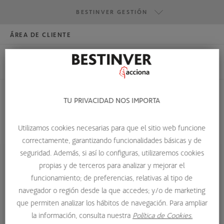
BESTINVER GESTIÓN
ÁREA DE CLIENTE
HAZTE INVERSOR
BESTINVER GESTIÓN
BESTINVER SECURITIES
BESTINVER ACTIVOS INMOBILIARIOS
TU PRIVACIDAD NOS IMPORTA
VALOR CONTABLE
Utilizamos cookies necesarias para que el sitio web funcione
correctamente, garantizando funcionalidades básicas y de
HOME
GLOSARIO DE TÉRMINOS
VALOR CONTABLE
seguridad. Además, si así lo configuras, utilizaremos cookies
propias y de terceros para analizar y mejorar el
Valor contable
funcionamiento; de preferencias, relativas al tipo de
navegador o región desde la que accedes; y/o de marketing
El valor contable de un elemento (ya sea de
activo
o de
que permiten analizar los hábitos de navegación. Para ampliar
pasivo
) es el importe neto que está reflejado en
la información, consulta nuestra
Política de Cookies.