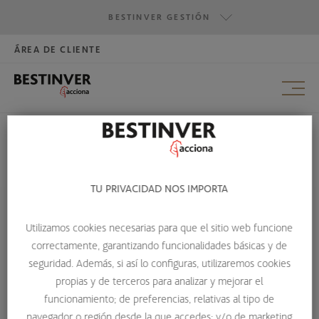
BESTINVER GESTIÓN
ÁREA DE CLIENTE
HAZTE INVERSOR
BESTINVER GESTIÓN
BESTINVER SECURITIES
BESTINVER ACTIVOS INMOBILIARIOS
HOME
THE OUTSIDERS: OCHO CONSEJEROS DELEGADOS EXCEPCIONALES
TU PRIVACIDAD NOS IMPORTA
Utilizamos cookies necesarias para que el sitio web funcione
THE OUTSIDERS: OCHO
correctamente, garantizando funcionalidades básicas y de
CONSEJEROS DELEGADOS
seguridad. Además, si así lo configuras, utilizaremos cookies
propias y de terceros para analizar y mejorar el
EXCEPCIONALES
funcionamiento; de preferencias, relativas al tipo de
El éxito suele dejar pistas a su paso. Y gracias a esas pistas
navegador o región desde la que accedes; y/o de marketing