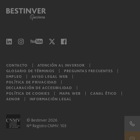
Bestinver Bonos Institucional, F.I.
Bestinver Bonos Institucional II, F.I.
Bestinver Bonos Institucional III, F.I.
Bestinver Bonos Institucional IV, F.I.
Bestinver Bonos Institucional V, F.I.
CONTACTO
ATENCIÓN AL INVERSOR
GLOSARIO DE TÉRMINOS
PREGUNTAS FRECUENTES
EMPLEO
AVISO LEGAL WEB
POLÍTICA DE PRIVACIDAD
Bestinver Consumo Global, F.I.L.
DECLARACIÓN DE ACCESIBILIDAD
POLÍTICA DE COOKIES
MAPA WEB
CANAL ÉTICO
AENOR
INFORMACIÓN LEGAL
Bestinver Tordesillas, F.I.L.
Otros
© Bestinver 2026
Nº Registro CNMV: 103