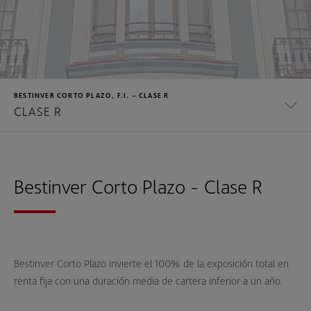
BESTINVER CORTO PLAZO, F.I. – CLASE R
CLASE R
CLASE B
Bestinver Corto Plazo - Clase R
CLASE R
CLASE Z
Bestinver Corto Plazo invierte el 100% de la exposición total en
renta fija con una duración media de cartera inferior a un año.