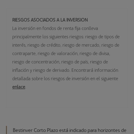
INFORME 2º SEMESTRE 2025
RIESGOS ASOCIADOS A LA INVERSIÓN
INFORME 1º SEMESTRE 2025
La inversión en fondos de renta fija conlleva
principalmente los siguientes riesgos: riesgo de tipos de
VALORES LIQUIDATIVOS
interés, riesgo de crédito, riesgo de mercado, riesgo de
contraparte, riesgo de valoración, riesgo de divisa,
riesgo de concentración, riesgo de país, riesgo de
inflación y riesgo de derivado. Encontrará información
detallada sobre los riesgos de inversión en el siguiente
enlace
.
Bestinver Corto Plazo está indicado para horizontes de